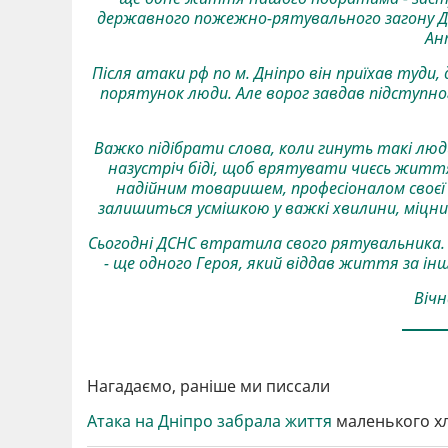
державного пожежно-рятувального загону Д
Ан
Після атаки рф по м. Дніпро він приїхав туди,
порятунок люди. Але ворог завдав підступн
Важко підібрати слова, коли гинуть такі люди.
назустріч біді, щоб врятувати чиєсь житт
надійним товаришем, професіоналом своєї 
залишиться усмішкою у важкі хвилини, міцни
Сьогодні ДСНС втратила свого рятувальника. Ро
- ще одного Героя, який віддав життя за інш
Вічн
Нагадаємо, раніше ми писсали
Атака на Дніпро забрала життя
маленького х