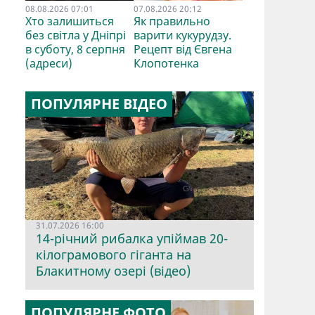
08.08.2026 07:01
07.08.2026 20:12
Хто залишиться
Як правильно
без світла у Дніпрі
варити кукурудзу.
в суботу, 8 серпня
Рецепт від Євгена
(адреси)
Клопотенка
ПОПУЛЯРНЕ ВІДЕО
31.07.2026 16:00
14-річний рибалка упіймав 20-
кілограмового гіганта на
Блакитному озері (відео)
,
ПОПУЛЯРНЕ ФОТО