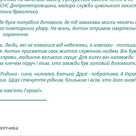
СНС Дніпропетровщини, майора служби цивільного захис
тона Ярмоленка.
 де була потрібна допомога, де під завалами могли чекати
ого повторного удару. На жаль, Антон отримав смертельн
поранення.
 Люди, які не ховалися від небезпеки, а навпаки - поспіша
я. Антон присвятив своє життя служінню людям. Він бу
справи, людиною великого серця. Для колег він назавжди
м плечем поруч і тим, хто завжди був готовий допомогт
дина - сина, чоловіка, батька. Друзі - побратима. А Укра
их. Щирі співчуття рідним, близьким і всім, хто його знав
а пам’ять Герою!».
лопчика