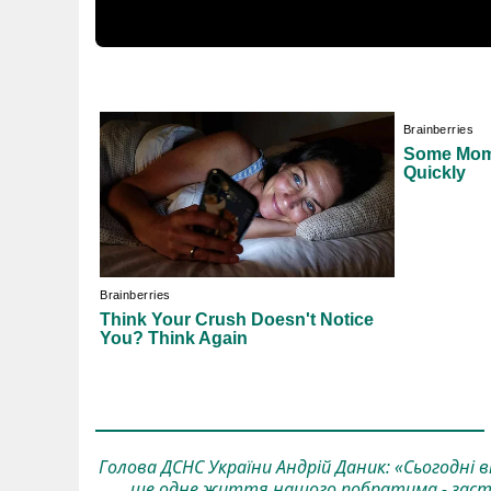
Голова ДСНС України Андрій Даник: «Сьогодні в
ще одне життя нашого побратима - заступ