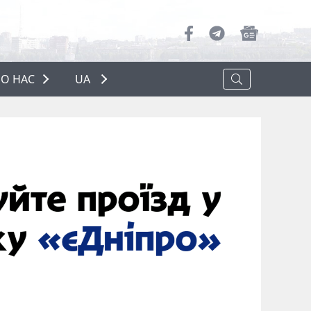
О НАС
UA
ПРО НАС
РЕКЛАМА
ПОЛІТИКА КОНФІДЕНЦІЙНОСТІ