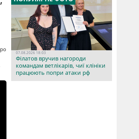
Про
07.08.2026 18:03
Філатов вручив нагороди
командам ветлікарів, чиї клініки
е
працюють попри атаки рф