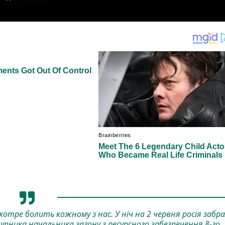
котре болить кожному з нас. У ніч на 2 червня росія забр
ника начальника загону з ресурсного забезпечення 8-го