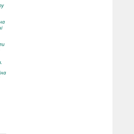
ту
 на
і
ли
в
и.
їна
!