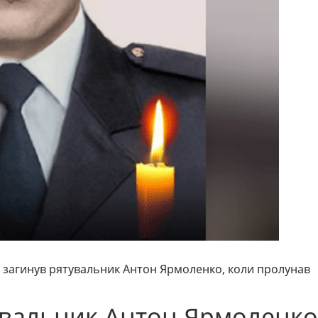
і загинув рятувальник Антон Ярмоленко, коли пролунав
тувальник Антон Ярмоленко