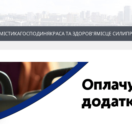
МІСТИКА
ГОСПОДИНЯ
КРАСА ТА ЗДОРОВ’Я
МІСЦЕ СИЛИ
ПР