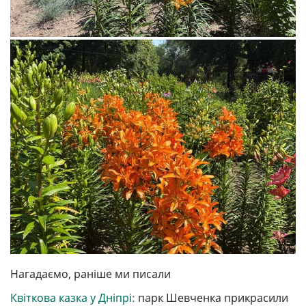
Нагадаємо, раніше ми писали
Квіткова казка у Дніпрі:
парк Шевченка прикрасили