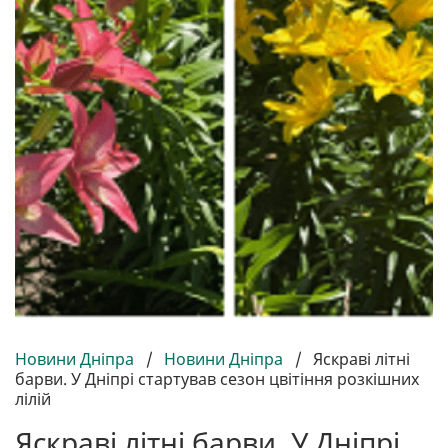
Новини Дніпра
/
Новини Дніпра
/
Яскраві літні
барви. У Дніпрі стартував сезон цвітіння розкішних
лілій
Яскраві літні барви. У Дніпрі