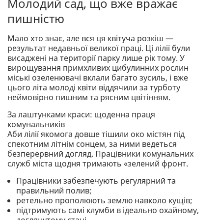
Молодий сад, що вже вражає
пишністю
Мало хто знає, але вся ця квітуча розкіш —
результат недавньої великої праці. Ці лілії були
висаджені на території парку лише рік тому. У
вирощування примхливих цибулинних рослин
міські озеленювачі вклали багато зусиль, і вже
цього літа молоді квіти віддячили за турботу
неймовірно пишним та рясним цвітінням.
За лаштунками краси: щоденна праця
комунальників
Аби лілії якомога довше тішили око містян під
спекотним літнім сонцем, за ними ведеться
безперервний догляд. Працівники комунальних
служб міста щодня тримають «зелений фронт.
Працівники забезпечують регулярний та
правильний полив;
ретельно прополюють землю навколо кущів;
підтримують самі клумби в ідеально охайному,