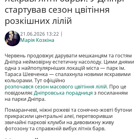
стартував сезон цвітіння
розкішних лілій
21.06.2026 13:22 |
Марія Козкіна
Червень продовжує дарувати мешканцям та гостям
Дніпра неймовірну естетичну насолоду. Цими днями
одна з найпопулярніших локацій міста — парк ім.
Тараса Шевченка — спалахнула новими яскравими
кольорами. Тут офіційно
розпочався сезон масового цвітіння лілій.
Про це
повідомляє
Дніпровська порадниця
з посиланням
на парки Дніпра.
Помаранчеві, ніжні рожеві та сонячно-жовті бутони
прикрасили центральні алеї, перетворивши
звичайні паркові клумби на дивовижну живу
фотозону та справжній вибух літніх барв.