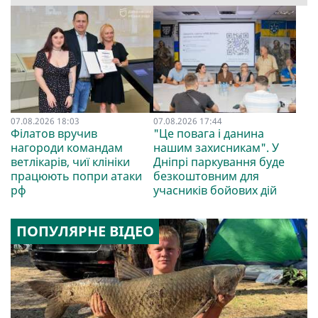
07.08.2026 18:03
07.08.2026 17:44
Філатов вручив
"Це повага і данина
нагороди командам
нашим захисникам". У
ветлікарів, чиї клініки
Дніпрі паркування буде
працюють попри атаки
безкоштовним для
рф
учасників бойових дій
ПОПУЛЯРНЕ ВІДЕО