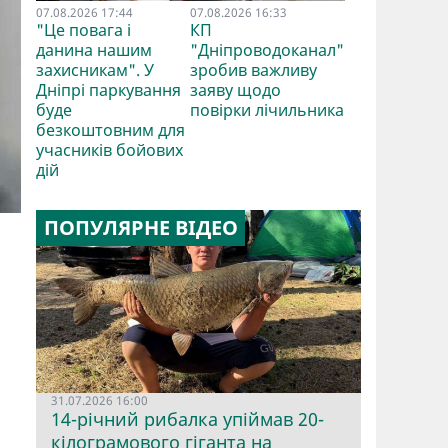
07.08.2026 17:44
07.08.2026 16:33
"Це повага і
КП
данина нашим
"Дніпроводоканал"
захисникам". У
зробив важливу
Дніпрі паркування
заяву щодо
буде
повірки лічильника
безкоштовним для
учасників бойових
дій
ПОПУЛЯРНЕ ВІДЕО
31.07.2026 16:00
14-річний рибалка упіймав 20-
кілограмового гіганта на