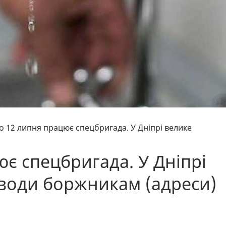
по 12 липня працює спецбригада. У Дніпрі велике
ює спецбригада. У Дніпрі
води боржникам (адреси)