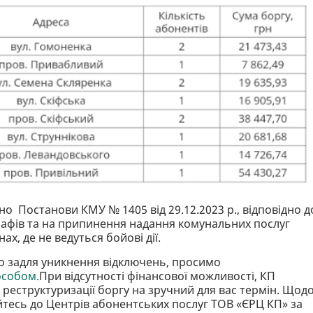
о Постанови КМУ № 1405 від 29.12.2023 р., відповідно д
рафів та на припинення надання комунальних послуг
ах, де не ведуться бойові дії.
о задля уникнення відключень, просимо
особом.
При відсутності фінансової можливості, КП
реструктуризації боргу на зручний для вас термін. Щод
йтесь до Центрів абонентських послуг ТОВ «ЄРЦ КП» за