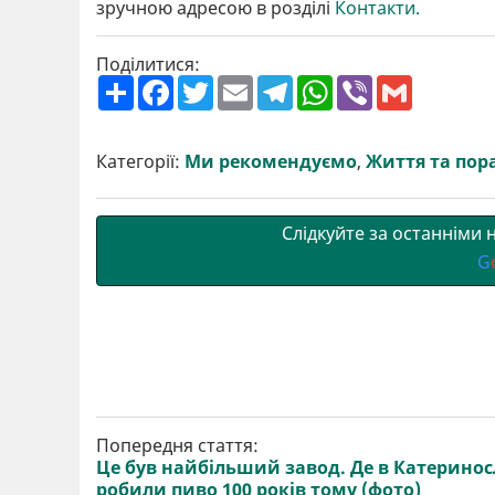
зручною адресою в розділі
Контакти.
Поділитися:
П
F
T
E
T
W
V
G
о
a
w
m
e
h
i
m
ш
c
i
a
l
a
b
a
и
e
t
i
e
t
e
i
р
b
t
l
g
s
r
l
Категорії:
Ми рекомендуємо
,
Життя та пор
и
o
e
r
A
т
o
r
a
p
и
k
m
p
Слідкуйте за останніми
G
Попередня стаття:
Це був найбільший завод. Де в Катеринос
робили пиво 100 років тому (фото)