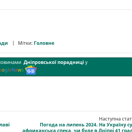
ади
Мітки:
Головне
 новинами
Дніпровської порадниці
у
o
o
g
l
e
N
e
w
s
Наступна стат
лаві
Погода на липень 2024. На Україну с
африканська спека, чи буде в Дніпрі 41 гра