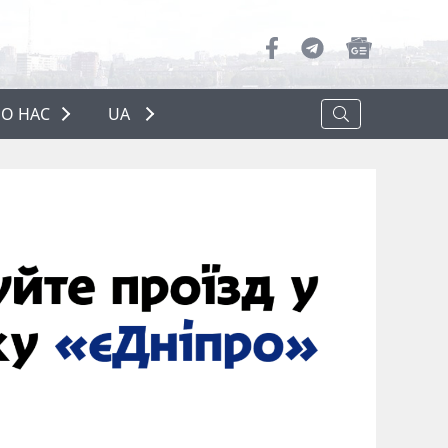
О НАС
UA
ПРО НАС
РЕКЛАМА
ПОЛІТИКА КОНФІДЕНЦІЙНОСТІ