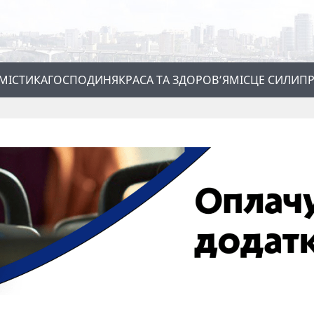
МІСТИКА
ГОСПОДИНЯ
КРАСА ТА ЗДОРОВ’Я
МІСЦЕ СИЛИ
ПР