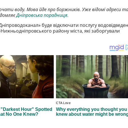
лючати воду. Мова йде про боржників. Уже відомі адреси т
відомляє
Дніпровська порадниця.
«Дніпроводоканал» буде відключати послугу водовідведе
Нижньодніпровського району міста, які заборгували