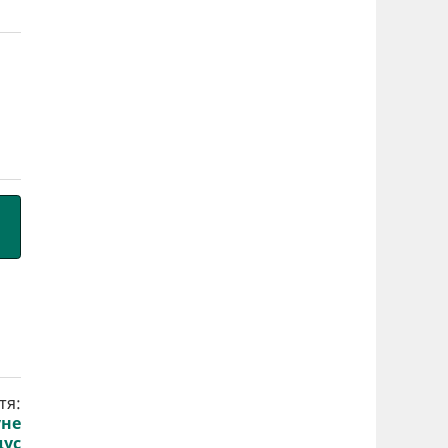
тя:
уне
дус