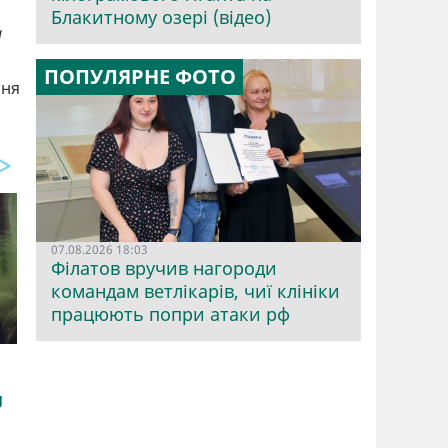
Блакитному озері (відео)
а
ПОПУЛЯРНЕ ФОТО
ння
07.08.2026 18:03
Філатов вручив нагороди
командам ветлікарів, чиї клініки
працюють попри атаки рф