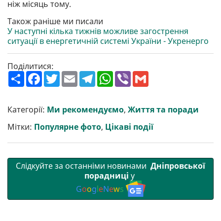
ніж місяць тому.
Також раніше ми писали
У наступні кілька тижнів можливе загострення
ситуації в енергетичній системі України - Укренерго
Поділитися:
П
F
T
E
T
W
V
G
о
a
w
m
e
h
i
m
ш
c
i
a
l
a
b
a
и
e
t
i
e
t
e
i
р
b
t
l
g
s
r
l
Категорії:
Ми рекомендуємо
,
Життя та поради
и
o
e
r
A
т
o
r
a
p
Мітки:
Популярне фото
,
Цікаві події
и
k
m
p
Слідкуйте за останніми новинами
Дніпровської
порадниці
у
G
o
o
g
l
e
N
e
w
s