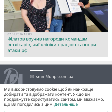
07.08.2026 18:03
Філатов вручив нагороди командам
ветлікарів, чиї клініки працюють попри
атаки рф
smm@dnpr.com.ua
Ми використовуємо cookie щоб як найкраще
добирати та відображати контент. Якщо Ви
продовжуєте користуватись сайтом, ми вважаємо,
що Ви погодились з цим.
Детальніше
©2026 https://dnpr.com.ua Дніпровська порадниця
Всі права захищені. При повному або частковому використанні