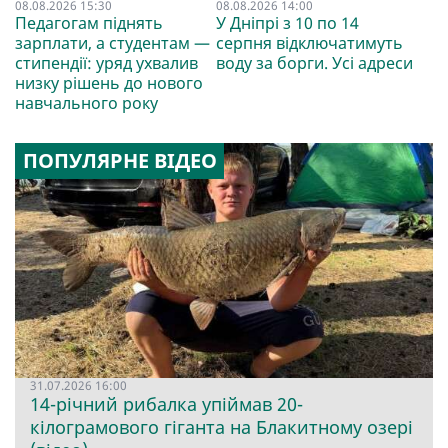
08.08.2026 15:30
08.08.2026 14:00
Педагогам піднять
У Дніпрі з 10 по 14
зарплати, а студентам —
серпня відключатимуть
стипендії: уряд ухвалив
воду за борги. Усі адреси
низку рішень до нового
навчального року
ПОПУЛЯРНЕ ВІДЕО
31.07.2026 16:00
14-річний рибалка упіймав 20-
кілограмового гіганта на Блакитному озері