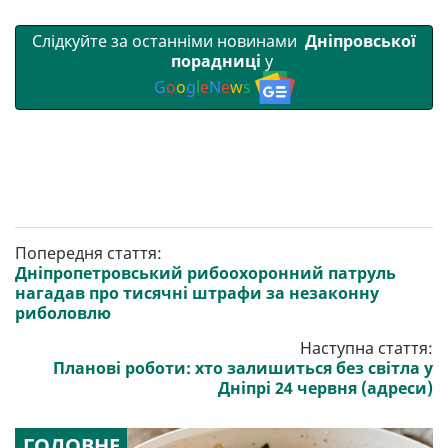
Слідкуйте за останніми новинами
Дніпровської
порадниці
у
G
o
o
g
l
e
N
e
w
s
Попередня стаття:
Дніпропетровський рибоохоронний патруль
нагадав про тисячні штрафи за незаконну
риболовлю
Наступна стаття:
Планові роботи: хто залишиться без світла у
Дніпрі 24 червня (адреси)
ГОЛОВНЕ