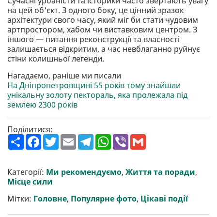
Сучасні урбаністи та історики часто звертають увагу
на цей об'єкт. З одного боку, це цінний зразок
архітектури свого часу, який міг би стати чудовим
артпростором, хабом чи виставковим центром. З
іншого — питання реконструкції та власності
залишається відкритим, а час невблаганно руйнує
стіни колишньої легенди.
Нагадаємо, раніше ми писали
На Дніпропетровщині 55 років тому знайшли
унікальну золоту пектораль, яка пролежала під
землею 2300 років
Поділитися:
П
F
T
E
T
W
V
G
о
a
w
m
e
h
i
m
ш
c
i
a
l
a
b
a
и
e
t
i
e
t
e
i
р
b
t
l
g
s
r
l
Категорії:
Ми рекомендуємо
,
Життя та поради
,
и
o
e
r
A
Місце сили
т
o
r
a
p
и
k
m
p
Мітки:
Головне
,
Популярне фото
,
Цікаві події