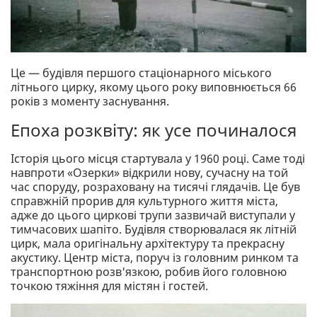
Це — будівля першого стаціонарного міського
літнього цирку, якому цього року виповнюється 66
років з моменту заснування.
Епоха розквіту: як усе починалося
Історія цього місця стартувала у 1960 році. Саме тоді
навпроти «Озерки» відкрили нову, сучасну на той
час споруду, розраховану на тисячі глядачів. Це був
справжній прорив для культурного життя міста,
адже до цього циркові трупи зазвичай виступали у
тимчасових шапіто. Будівля створювалася як літній
цирк, мала оригінальну архітектуру та прекрасну
акустику. Центр міста, поруч із головним ринком та
транспортною розв'язкою, робив його головною
точкою тяжіння для містян і гостей.