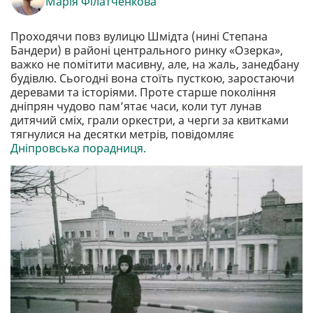
Марія Філатченкова
Проходячи повз вулицю Шмідта (нині Степана
Бандери) в районі центрального ринку «Озерка»,
важко не помітити масивну, але, на жаль, занедбану
будівлю. Сьогодні вона стоїть пусткою, заростаючи
деревами та історіями. Проте старше покоління
дніпрян чудово пам’ятає часи, коли тут лунав
дитячий сміх, грали оркестри, а черги за квитками
тягнулися на десятки метрів, повідомляє
Дніпровська порадниця.