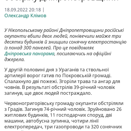
18.09.2022 20:18 |
Олександр Клімов
У Нікопольському районі Дніпропетровщини російські
окупанти вбили двох людей, понівечили майже три
десятки будинків й знищили сонячну електростанцію
із понад 300 панелей. Про це повідомляє
Дніпровська панорама
, посилаючись на офіційні
джерела.
У другій половині дня з Ураганів та ствольної
артилерії ворог гатив по Покровській громаді.
Спалахнуло дві пожежі. Згоріли трава та ангар для
човнів. В результаті обстрілів 39-річний чоловік
загинув, ще двоє людей постраждало.
Червоногригорівську громаду окупанти обстріляли
з Градів. Загинув 74-річний чоловік. Зруйновано 26
житлових будинків, 11 господарчих споруд, дві
машини, автобусна зупинка, чотири лінії
електропередач, три газопроводи та 320 сонячних