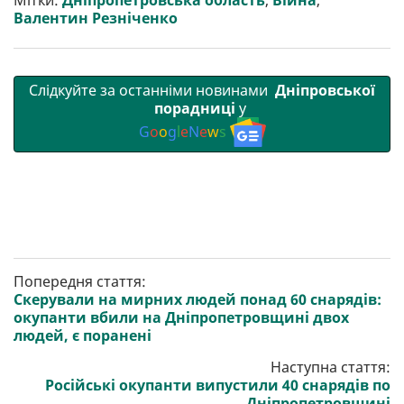
Мітки:
Дніпропетровська область
,
Війна
,
и
k
m
p
Валентин Резніченко
Слідкуйте за останніми новинами
Дніпровської
порадниці
у
G
o
o
g
l
e
N
e
w
s
Попередня стаття:
Скерували на мирних людей понад 60 снарядів:
окупанти вбили на Дніпропетровщині двох
людей, є поранені
Наступна стаття:
Російські окупанти випустили 40 снарядів по
Дніпропетровщині