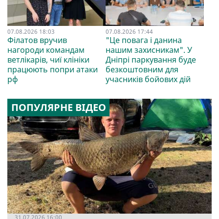
07.08.2026 18:03
07.08.2026 17:44
Філатов вручив
"Це повага і данина
нагороди командам
нашим захисникам". У
ветлікарів, чиї клініки
Дніпрі паркування буде
працюють попри атаки
безкоштовним для
рф
учасників бойових дій
ПОПУЛЯРНЕ ВІДЕО
31.07.2026 16:00