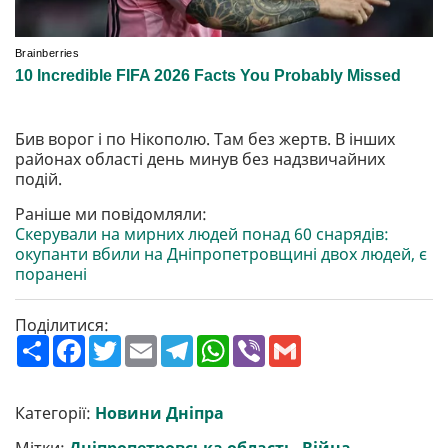
Бив ворог і по Нікополю. Там без жертв. В інших
районах області день минув без надзвичайних
подій.
Раніше ми повідомляли:
Скерували на мирних людей понад 60 снарядів:
окупанти вбили на Дніпропетровщині двох людей, є
поранені
Поділитися:
П
F
T
E
T
W
V
G
о
a
w
m
e
h
i
m
ш
c
i
a
l
a
b
a
и
e
t
i
e
t
e
i
р
b
t
l
g
s
r
l
Категорії:
Новини Дніпра
и
o
e
r
A
т
o
r
a
p