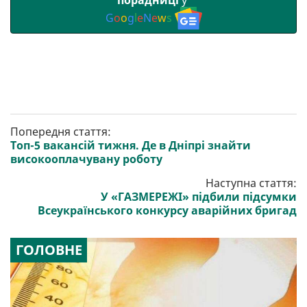
порадниці
у
G
o
o
g
l
e
N
e
w
s
Попередня стаття:
Топ-5 вакансій тижня. Де в Дніпрі знайти
високооплачувану роботу
Наступна стаття:
У «ГАЗМЕРЕЖІ» підбили підсумки
Всеукраїнського конкурсу аварійних бригад
ГОЛОВНЕ