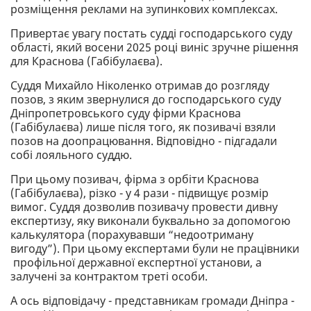
розміщення реклами на зупинкових комплексах.
Привертає увагу постать судді господарського суду
області, який восени 2025 році виніс зручне рішення
для Краснова (Габібулаєва).
Суддя Михайло Ніколенко отримав до розгляду
позов, з яким звернулися до господарського суду
Дніпропетровського суду фірми Краснова
(Габібулаєва) лише після того, як позивачі взяли
позов на доопрацювання. Відповідно - підгадали
собі лояльного суддю.
При цьому позивач, фірма з орбіти Краснова
(Габібулаєва), різко - у 4 рази - підвищує розмір
вимог. Суддя дозволив позивачу провести дивну
експертизу, яку виконали буквально за допомогою
калькулятора (порахувавши “недоотриману
вигоду”). При цьому експертами були не працівники
профільної державної експертної установи, а
залучені за контрактом треті особи.
А ось відповідачу - представникам громади Дніпра -