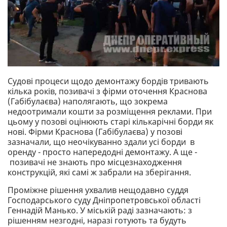
Судові процеси щодо демонтажу бордів тривають
кілька років, позивачі з фірми оточення Краснова
(Габібулаєва) наполягають, що зокрема
недоотримали кошти за розміщення реклами. При
цьому у позові оцінюють старі кількарічні борди як
нові. Фірми Краснова (Габібулаєва) у позові
зазначали, що неочікуванно здали усі борди в
оренду - просто напередодні демонтажу. А ще -
позивачі не знають про місцезнаходження
конструкцій, які самі ж забрали на зберігання.
Проміжне рішення ухвалив нещодавно суддя
Господарського суду Дніпропетровської області
Геннадій Манько. У міській раді зазначають: з
рішенням незгодні, наразі готують та будуть