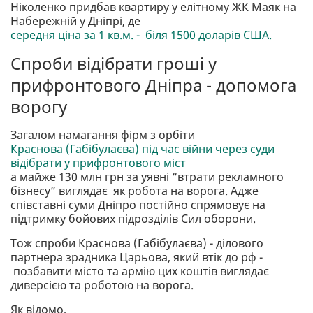
Ніколенко придбав квартиру у елітному ЖК Маяк на
Набережній у Дніпрі, де
середня ціна за 1 кв.м. - біля 1500 доларів США.
Спроби відібрати гроші у
прифронтового Дніпра - допомога
ворогу
Загалом намагання фірм з орбіти
Краснова (Габібулаєва) під час війни через суди
відібрати у прифронтового міст
а майже 130 млн грн за уявні “втрати рекламного
бізнесу” виглядає як робота на ворога. Адже
співставні суми Дніпро постійно спрямовує на
підтримку бойових підрозділів Сил оборони.
Тож спроби Краснова (Габібулаєва) - ділового
партнера зрадника Царьова, який втік до рф -
позбавити місто та армію цих коштів виглядає
диверсією та роботою на ворога.
Як відомо,