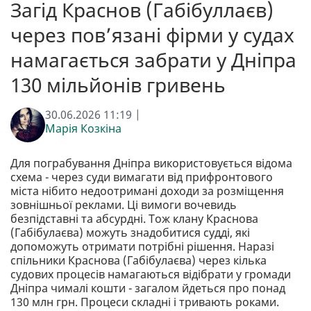
Загід Краснов (Габібуллаєв)
через повʼязані фірми у судах
намагається забрати у Дніпра
130 мільйонів гривень
30.06.2026 11:19 |
Марія Козкіна
Для пограбування Дніпра використовується відома
схема - через суди вимагати від прифронтового
міста нібито недоотримані доходи за розміщення
зовнішньої реклами. Ці вимоги вочевидь
безпідставні та абсурдні. Тож клану Краснова
(Габібулаєва) можуть знадобитися судді, які
допоможуть отримати потрібні рішення. Наразі
спільники Краснова (Габібулаєва) через кілька
судових процесів намагаються відібрати у громади
Дніпра чималі кошти - загалом йдеться про понад
130 млн грн. Процеси складні і тривають роками.