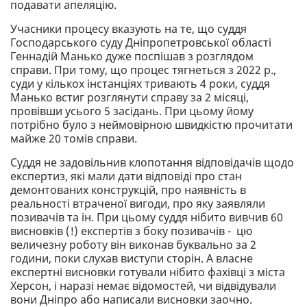
подавати апеляцію.
Учасники процесу вказують на те, що суддя
Господарського суду Дніпропетровської області
Геннадій Манько дуже поспішав з розглядом
справи. При тому, що процес тягнеться з 2022 р.,
суди у кількох інстанціях тривають 4 роки, суддя
Манько встиг розглянути справу за 2 місяці,
провівши усього 5 засідань. При цьому йому
потрібно було з неймовірною швидкістю прочитати
майже 20 томів справи.
Суддя не задовільнив клопотання відповідачів щодо
експертиз, які мали дати відповіді про стан
демонтованих конструкцій, про наявність в
реальності втраченої вигоди, про яку заявляли
позивачів та ін. При цьому суддя нібито вивчив 60
висновків (!) експертів з боку позивачів - цю
величезну роботу він виконав буквально за 2
години, поки слухав виступи сторін. А власне
експертні висновки готували нібито фахівці з міста
Херсон, і наразі немає відомостей, чи відвідували
вони Дніпро або написали висновки заочно.