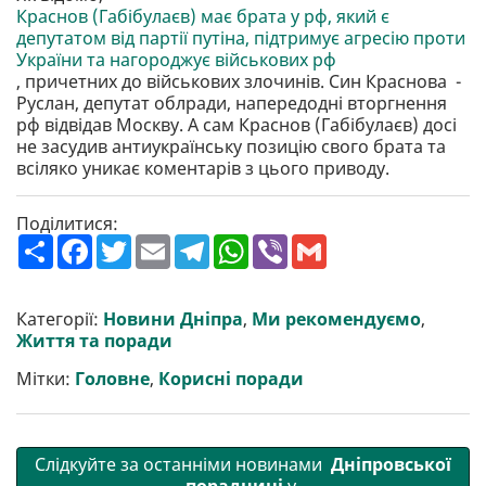
Краснов (Габібулаєв) має брата у рф, який є
депутатом від партії путіна, підтримує агресію проти
України та нагороджує військових рф
, причетних до військових злочинів. Син Краснова -
Руслан, депутат облради, напередодні вторгнення
рф відвідав Москву. А сам Краснов (Габібулаєв) досі
не засудив антиукраїнську позицію свого брата та
всіляко уникає коментарів з цього приводу.
Поділитися:
П
F
T
E
T
W
V
G
о
a
w
m
e
h
i
m
ш
c
i
a
l
a
b
a
и
e
t
i
e
t
e
i
р
b
t
l
g
s
r
l
Категорії:
Новини Дніпра
,
Ми рекомендуємо
,
и
o
e
r
A
Життя та поради
т
o
r
a
p
и
k
m
p
Мітки:
Головне
,
Корисні поради
Слідкуйте за останніми новинами
Дніпровської