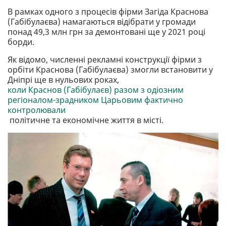
В рамках одного з процесів фірми Загіда Краснова
(Габібулаєва) намагаються відібрати у громади
понад 49,3 млн грн за демонтовані ще у 2021 році
борди.
Як відомо, численні рекламні конструкції фірми з
орбіти Краснова (Габібулаєва) змогли встановити у
Дніпрі ще в нульових роках,
коли Краснов (Габібулаєв) разом з одіозним
регіоналом-зрадником Царьовим фактично
контролювали
політичне та економічне життя в місті.