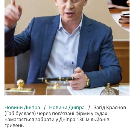
Новини Дніпра
/
Новини Дніпра
/
Загід Краснов
(Габібуллаєв) через повʼязані фірми у судах
намагається забрати у Дніпра 130 мільйонів
гривень