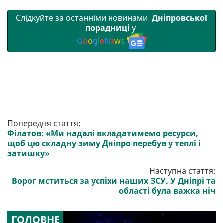
Слідкуйте за останніми новинами
Дніпровської
порадниці
у
G
o
o
g
l
e
N
e
w
s
Попередня стаття:
Філатов: «Ми надалі вкладатимемо ресурси,
щоб цю складну зиму Дніпро перебув у теплі і
затишку»
Наступна стаття:
Ворог мститься за успіхи наших ЗСУ. У Дніпрі та
області була важка ніч
ГОЛОВНЕ