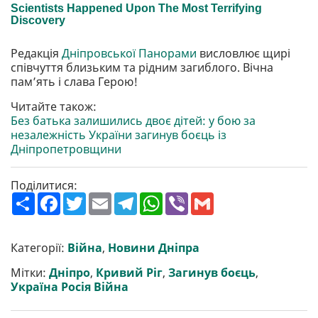
Редакція
Дніпровської Панорами
висловлює щирі
співчуття близьким та рідним загиблого. Вічна
пам’ять і слава Герою!
Читайте також:
Без батька залишились двоє дітей: у бою за
незалежність України загинув боєць із
Дніпропетровщини
Поділитися:
П
F
T
E
T
W
V
G
о
a
w
m
e
h
i
m
ш
c
i
a
l
a
b
a
и
e
t
i
e
t
e
i
р
b
t
l
g
s
r
l
Категорії:
Війна
,
Новини Дніпра
и
o
e
r
A
т
o
r
a
p
Мітки:
Дніпро
,
Кривий Ріг
,
Загинув боєць
,
и
k
m
p
Україна Росія Війна