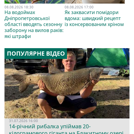
08.08.2026 18:30
08.08.2026 17:00
На водоймах
Як заквасити помідори
Дніпропетровської
вдома: швидкий рецепт
області вводять сезонну
із консервованим хріном
заборону на вилов раків:
які штрафи
ПОПУЛЯРНЕ ВІДЕО
31.07.2026 16:00
14-річний рибалка упіймав 20-
кілограмового гіганта на Блакитному озері