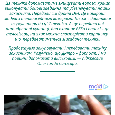
Ця техніка допомагатиме знищувати ворога, краще
виконувати бойові завдання та убезпечувати наших
захисників. Передали сім дронів DGI. Це найкращі
моделі з тепловізійними камерами. Також є додаткові
акумулятори до цієї техніки. А ще передали дві
антидронові рушниці, два окопних РЕБи і панелі – це
телевізори, на яких можна спостерігати картинку,
що передаватиметься зі згаданої техніки.
Продовжуємо закуповувати і передавати техніку
захисникам. Розуміємо, що Дніпро – форпост. І ми
повинні допомагати військовим, — підкреслив
Олександр Санжара.