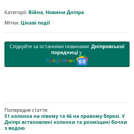
Категорії:
Війна
,
Новини Дніпра
Мітки:
Цікаві події
Слідкуйте за останніми новинами
Дніпровської
порадниці
у
G
o
o
g
l
e
N
e
w
s
Попередня стаття:
51 колонка на лівому та 46 на правому березі. У
Дніпрі встановлені колонки та розміщені бочки
з водою