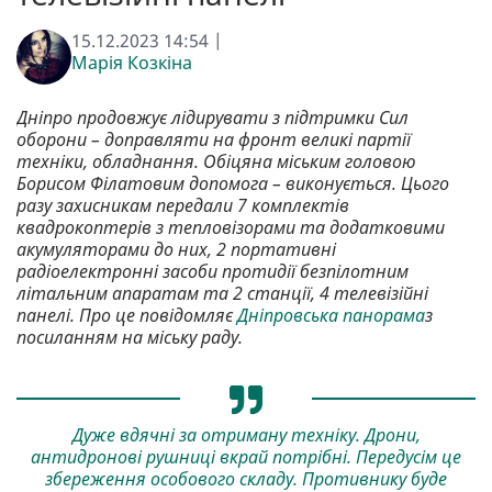
15.12.2023 14:54 |
Марія Козкіна
Дніпро продовжує лідирувати з підтримки Сил
оборони – доправляти на фронт великі партії
техніки, обладнання. Обіцяна міським головою
Борисом Філатовим допомога – виконується. Цього
разу захисникам передали 7 комплектів
квадрокоптерів з тепловізорами та додатковими
акумуляторами до них, 2 портативні
радіоелектронні засоби протидії безпілотним
літальним апаратам та 2 станції, 4 телевізійні
панелі. Про це повідомляє
Дніпровська панорама
з
посиланням на міську раду.
Дуже вдячні за отриману техніку. Дрони,
антидронові рушниці вкрай потрібні. Передусім це
збереження особового складу. Противнику буде