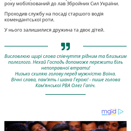
року мобілізований до лав Збройних Сил України.
Проходив службу на посаді старшого водія
комендантської роти.
У нього залишилися дружина та двоє дітей.
Висловлюю щирі слова співчуття рідним та близьким
полеглого. Нехай Господь допоможе пережити біль
непоправної втрати!
Низько схиляю голову перед мужністю Воїна.
Вічні слава, пам’ять і шана Герою! - пише голова
Кам’янської РВА Олег Гапіч.