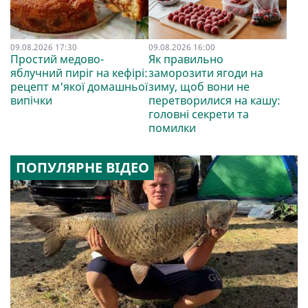
09.08.2026 17:30
09.08.2026 16:00
Простий медово-
Як правильно
яблучний пиріг на кефірі:
заморозити ягоди на
рецепт м'якої домашньої
зиму, щоб вони не
випічки
перетворилися на кашу:
головні секрети та
помилки
ПОПУЛЯРНЕ ВІДЕО