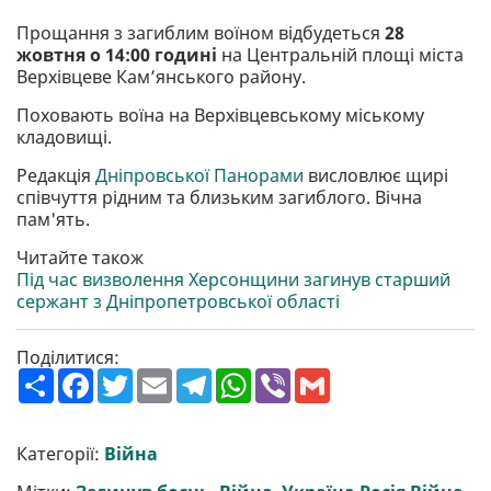
Прощання з загиблим воїном відбудеться
28
жовтня о 14:00 годині
на Центральній площі міста
Верхівцеве Кам’янського району.
Поховають воїна на Верхівцевському міському
кладовищі.
Редакція
Дніпровської Панорами
висловлює щирі
співчуття рідним та близьким загиблого. Вічна
пам'ять.
Читайте також
Під час визволення Херсонщини загинув старший
сержант з Дніпропетровської області
Поділитися:
П
F
T
E
T
W
V
G
о
a
w
m
e
h
i
m
ш
c
i
a
l
a
b
a
и
e
t
i
e
t
e
i
р
b
t
l
g
s
r
l
Категорії:
Війна
и
o
e
r
A
т
o
r
a
p