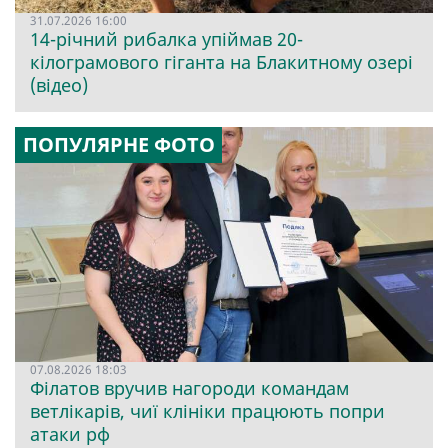
31.07.2026 16:00
14-річний рибалка упіймав 20-
кілограмового гіганта на Блакитному озері
(відео)
ПОПУЛЯРНЕ ФОТО
07.08.2026 18:03
Філатов вручив нагороди командам
ветлікарів, чиї клініки працюють попри
атаки рф