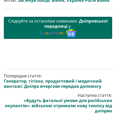
Мітки:
Загинув боєць
,
Війна
,
Україна Росія Війна
и
k
m
p
Слідкуйте за останніми новинами
Дніпровської
порадниці
у
G
o
o
g
l
e
N
e
w
s
Попередня стаття:
Генератор, гігієна, продуктовий і медичний
вантажі: Дніпро вчергове передав допомогу
Наступна стаття:
«Будуть фатальні умови для російських
окупантів»: військові отримали нову техніку від
дніпрян