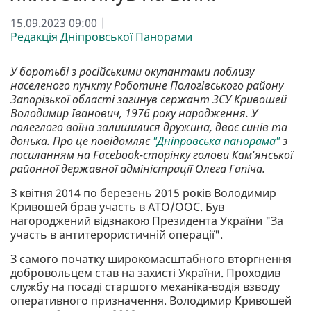
15.09.2023 09:00 |
Редакція Дніпровської Панорами
У боротьбі з російськими окупантами поблизу
населеного пункту Роботине Пологівського району
Запорізької області загинув сержант ЗСУ Кривошей
Володимир Іванович, 1976 року народження. У
полеглого воїна залишилися дружина, двоє синів та
донька. Про це повідомляє
"Дніпровська панорама"
з
посиланням на Facebook-сторінку голови Кам'янської
районної державної адміністрації Олега Гапіча.
З квітня 2014 по березень 2015 років Володимир
Кривошей брав участь в АТО/ООС. Був
нагороджений відзнакою Президента України "За
участь в антитерористичній операції".
З самого початку широкомасштабного вторгнення
добровольцем став на захисті України. Проходив
службу на посаді старшого механіка-водія взводу
оперативного призначення. Володимир Кривошей