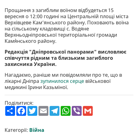
Прощання з загиблим воїном відбудеться 15
вересня о 12:00 годині на Центральній площі міста
Верхівцеве Кам’янського району. Поховають воїна
на сільському кладовищі с. Водяне
Верхньодніпровської територіальної громади
Кам`янського району.
Редакція "Дніпровської панорами" висловлює
співчуття рідним та близьким загиблого
захисника України.
Нагадаємо, раніше ми повідомляли про те, що в
лікарні Дніпра
зупинилося серце
військової
медикині Ірини Казьміної.
Поділитися:
П
F
T
E
T
W
V
G
о
a
w
m
e
h
i
m
ш
c
i
a
l
a
b
a
и
e
t
i
e
t
e
i
р
b
t
l
g
s
r
l
Категорії:
Війна
и
o
e
r
A
т
o
r
a
p