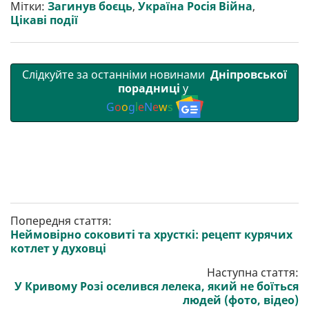
Мітки:
Загинув боєць
,
Україна Росія Війна
,
и
k
m
p
Цікаві події
Слідкуйте за останніми новинами
Дніпровської
порадниці
у
G
o
o
g
l
e
N
e
w
s
Попередня стаття:
Неймовірно соковиті та хрусткі: рецепт курячих
котлет у духовці
Наступна стаття:
У Кривому Розі оселився лелека, який не боїться
людей (фото, відео)