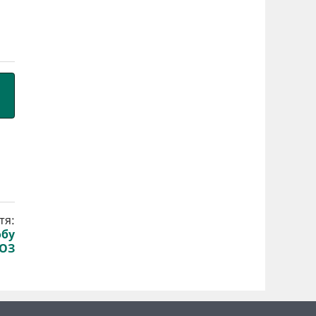
тя:
обу
МОЗ