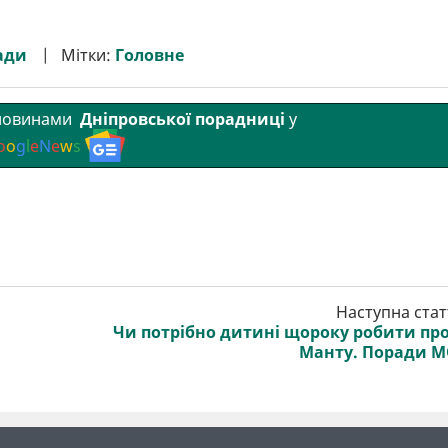
ади
Мітки:
Головне
 новинами
Дніпровської порадниці
у
o
o
g
l
e
N
e
w
s
Наступна стат
Чи потрібно дитині щороку робити пр
Манту. Поради 