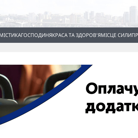
МІСТИКА
ГОСПОДИНЯ
КРАСА ТА ЗДОРОВ’Я
МІСЦЕ СИЛИ
ПР