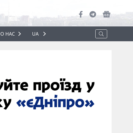
О НАС
UA
ПРО НАС
РЕКЛАМА
ПОЛІТИКА КОНФІДЕНЦІЙНОСТІ