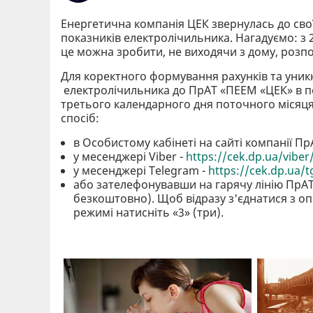
Енергетична компанія ЦЕК звернулась до сво
показників електролічильника. Нагадуємо: з 2
це можна зробити, не виходячи з дому, розп
Для коректного формування рахунків та уни
електролічильника до ПрАТ «ПЕЕМ «ЦЕК» в пер
третього календарного дня поточного місяця,
спосіб:
в Особистому кабінеті на сайті компанії
у месенджері Viber -
https://cek.dp.ua/viber
у месенджері Telegram -
https://cek.dp.ua/t
або зателефонувавши на гарячу лінію ПрАТ
безкоштовно). Щоб відразу з'єднатися з о
режимі натисніть «3» (три).