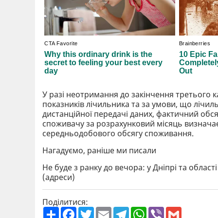
У разі неотримання до закінчення третього к
показників лічильника та за умови, що лічил
дистанційної передачі даних, фактичний обся
споживачу за розрахунковий місяць визнача
середньодобового обсягу споживання.
Нагадуємо, раніше ми писали
Не буде з ранку до вечора: у Дніпрі та област
(адреси)
Поділитися:
П
F
T
E
T
W
V
G