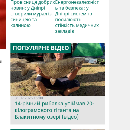
Провісниця добрих
Енергонезалежніст
новин: у Дніпрі
ь та безпека: у
створили мурал із
Дніпрі системно
синицею та
посилюють
калиною
стійкість медичних
закладів
ПОПУЛЯРНЕ ВІДЕО
а
31.07.2026 16:00
14-річний рибалка упіймав 20-
кілограмового гіганта на
Блакитному озері (відео)