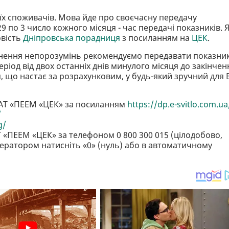
їх споживачів. Мова йде про своєчасну передачу
9 по 3 число кожного місяця - час передачі показників. 
овість
Дніпровська порадниця
з посиланням на
ЦЕК
.
кнення непорозумінь рекомендуємо передавати показни
іод від двох останніх днів минулого місяця до закінчен
 що настає за розрахунковим, у будь-який зручний для 
 ПрАТ «ПЕЕМ «ЦЕК» за посиланням
https://dp.e-svitlo.com.ua
/
g/
 «ПЕЕМ «ЦЕК» за телефоном 0 800 300 015 (цілодобово,
ператором натисніть «0» (нуль) або в автоматичному