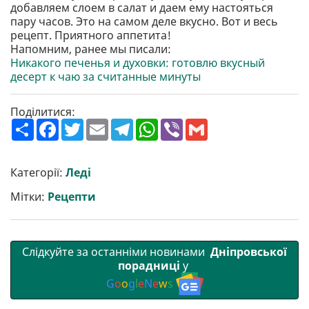
добавляем слоем в салат и даем ему настояться
пару часов. Это на самом деле вкусно. Вот и весь
рецепт. Приятного аппетита!
Напомним, ранее мы писали:
Никакого печенья и духовки: готовлю вкусный
десерт к чаю за считанные минуты
Поділитися:
П
F
T
E
T
W
V
G
о
a
w
m
e
h
i
m
ш
c
i
a
l
a
b
a
и
e
t
i
e
t
e
i
р
b
t
l
g
s
r
l
Категорії:
Леді
и
o
e
r
A
т
o
r
a
p
Мітки:
Рецепти
и
k
m
p
Слідкуйте за останніми новинами
Дніпровської
порадниці
у
G
o
o
g
l
e
N
e
w
s