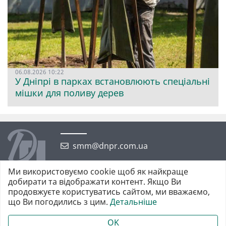
06.08.2026 10:22
У Дніпрі в парках встановлюють спеціальні
мішки для поливу дерев
smm@dnpr.com.ua
Ми використовуємо cookie щоб як найкраще
добирати та відображати контент. Якщо Ви
продовжуєте користуватись сайтом, ми вважаємо,
що Ви погодились з цим.
Детальніше
©2026 https://dnpr.com.ua Дніпровська порадниця
Всі права захищені. При повному або частковому використанні
OK
матеріалів обов'язкове активне гіперпосилання у першому абзаці.