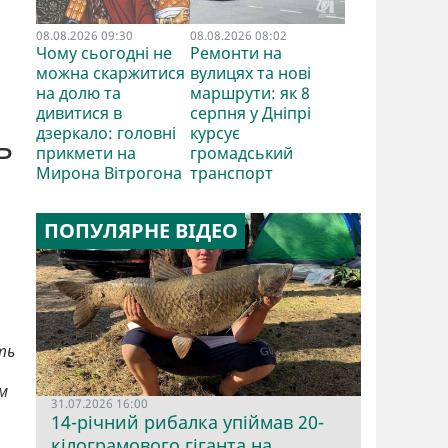
08.08.2026 09:30
08.08.2026 08:02
Чому сьогодні не
Ремонти на
можна скаржитися
вулицях та нові
на долю та
маршрути: як 8
дивитися в
серпня у Дніпрі
дзеркало: головні
курсує
ь
прикмети на
громадський
Мирона Вітрогона
транспорт
ПОПУЛЯРНЕ ВІДЕО
ть
м
31.07.2026 16:00
14-річний рибалка упіймав 20-
кілограмового гіганта на