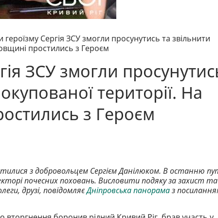
и героїзму Сергія ЗСУ змогли просунутись та звільнити
ровщині простились з Героєм
гія ЗСУ змогли просунутис
 окупованої території. На
остились з Героєм
остилися з добровольцем Сергієм Данілюком. В останню пу
екторі почесних поховань. Висловити подяку за захист та
еги, друзі, повідомляє
Дніпровська панорама
з посилання
о вторгнення боронив рідний Кривий Ріг, брав участь у