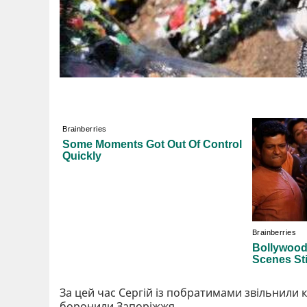
За цей час Сергій із побратимами звільнили 
боронили Запоріжжя.