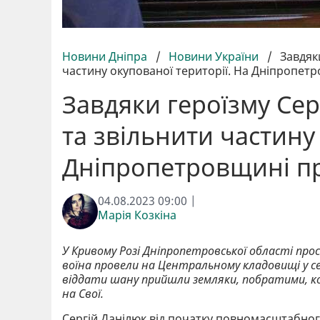
Новини Дніпра
/
Новини України
/
Завдяк
частину окупованої території. На Дніпропет
Завдяки героїзму Сер
та звільнити частину
Дніпропетровщині пр
04.08.2023 09:00 |
Марія Козкіна
У Кривому Розі Дніпропетровської області пр
воїна провели на Центральному кладовищі у с
віддати шану прийшли земляки, побратими, кол
на Свої.
Сергій Данілюк від початку повномасштабног