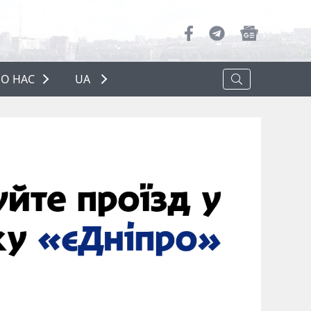
О НАС
UA
ПРО НАС
РЕКЛАМА
ПОЛІТИКА КОНФІДЕНЦІЙНОСТІ