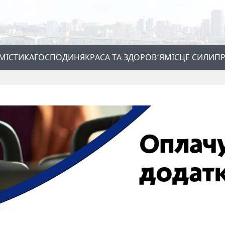
МІСТИКА
ГОСПОДИНЯ
КРАСА ТА ЗДОРОВ’Я
МІСЦЕ СИЛИ
ПР