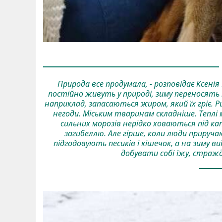
Природа все продумала, - розповідає Ксенія 
постійно живуть у природі, зиму переносять 
наприклад, запасаються жиром, який їх гріє.
негоди. Міським тваринам складніше. Теплі м
сильних морозів нерідко ховаються під ка
загибеллю. Але гірше, коли люди прируч
підгодовують песиків і кішечок, а на зиму 
добувати собі їжу, стражд