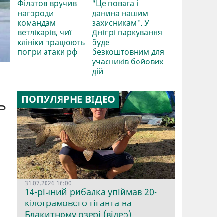
Філатов вручив
"Це повага і
нагороди
данина нашим
командам
захисникам". У
ветлікарів, чиї
Дніпрі паркування
клініки працюють
буде
попри атаки рф
безкоштовним для
учасників бойових
дій
ПОПУЛЯРНЕ ВІДЕО
ь
31.07.2026 16:00
14-річний рибалка упіймав 20-
кілограмового гіганта на
Блакитному озері (відео)