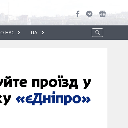
О НАС
UA
ПРО НАС
РЕКЛАМА
ПОЛІТИКА КОНФІДЕНЦІЙНОСТІ