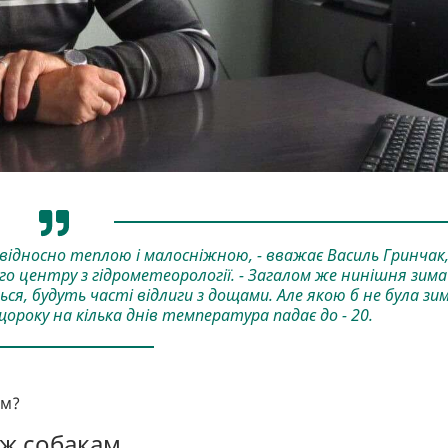
 відносно теплою і малосніжною, - вважає Василь Гринчак
о центру з гідрометеорології. - Загалом же нинішня зима
ся, будуть часті відлиги з дощами. Але якою б не була зим
ороку на кілька днів температура падає до - 20.
ам?
іж собакам