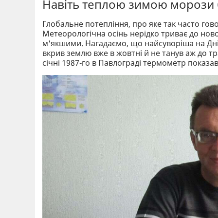
Навіть теплою зимою морози 
Глобальне потепління, про яке так часто говор
Метеорологічна осінь нерідко триває до ново
м'якшими. Нагадаємо, що найсуворіша на Дніп
вкрив землю вже в жовтні й не танув аж до тр
січні 1987-го в Павлограді термометр показав