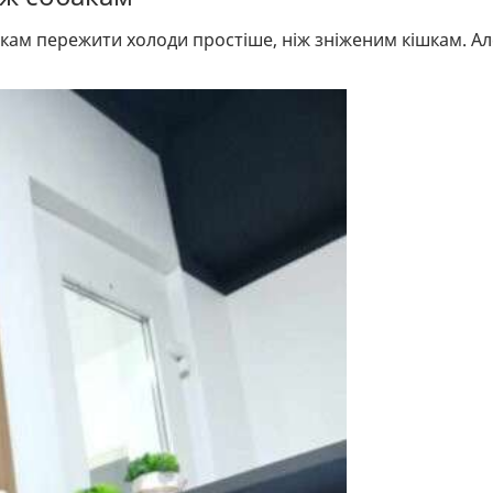
кам пережити холоди простіше, ніж зніженим кішкам. Ал