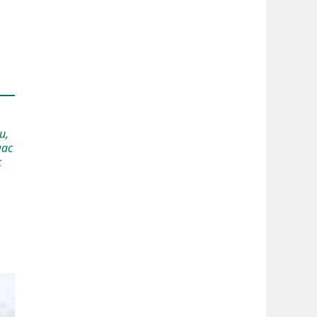
и,
час
с