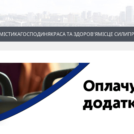
МІСТИКА
ГОСПОДИНЯ
КРАСА ТА ЗДОРОВ’Я
МІСЦЕ СИЛИ
ПР