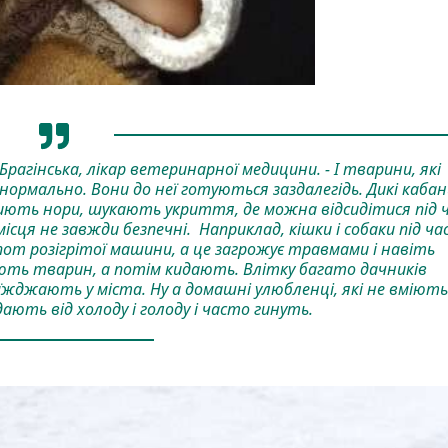
Брагінська, лікар ветеринарної медицини. - І тварини, які
нормально. Вони до неї готуються заздалегідь. Дикі кабан
 Риють нори, шукають укриття, де можна відсидітися під 
ісця не завжди безпечні. Наприклад, кішки і собаки під ча
пот розігрітої машини, а це загрожує травмами і навіть
ають тварин, а потім кидають. Влітку багато дачників
виїжджають у міста. Ну а домашні улюбленці, які не вміють
ають від холоду і голоду і часто гинуть.