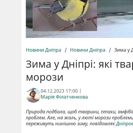
Новини Дніпра
/
Новини Дніпра
/
Зима у 
Зима у Дніпрі: які т
морози
04.12.2023 17:00 |
Марія Філатченкова
Природа подбала, щоб тварини, птахи, амфібії 
проблем. Але, на жаль, у люті морози проблем
переживуть нинішню зиму, повідомляє
Дніпро