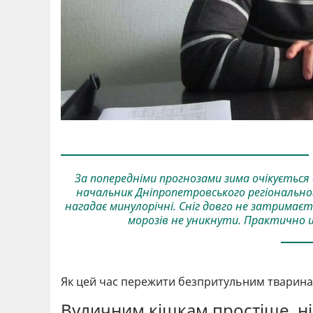
За попередніми прогнозами зима очікується
начальник Дніпропетровського регіональног
нагадає минулорічні. Сніг довго не затримаєть
морозів не уникнути. Практично щ
Як цей час пережити безпритульним тварин
Вуличним кішкам простіше, н