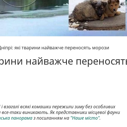
Дніпрі: які тварини найважче переносять морози
варини найважче переносят
і взагалі всякі комашки пережили зиму без особливих
и все-таки виникають. Як представники місцевої фауни
вська панорама
з посиланням на
"Наше місто"
.