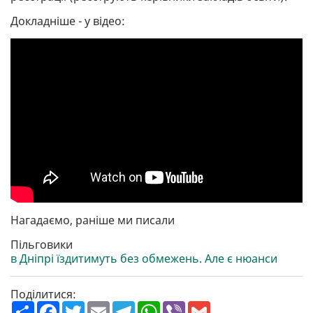
Докладніше - у відео:
Нагадаємо, раніше ми писали
Пільговики
в Дніпрі їздитимуть без обмежень. Але є нюанси
Поділитися:
П
F
T
E
T
W
V
G