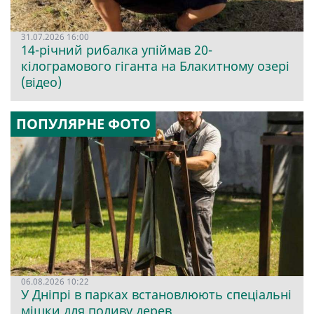
31.07.2026 16:00
14-річний рибалка упіймав 20-
кілограмового гіганта на Блакитному озері
(відео)
ПОПУЛЯРНЕ ФОТО
06.08.2026 10:22
У Дніпрі в парках встановлюють спеціальні
мішки для поливу дерев