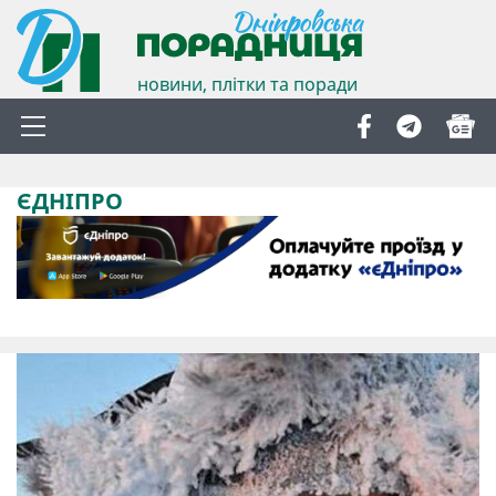
новини, плітки та поради
ЄДНІПРО