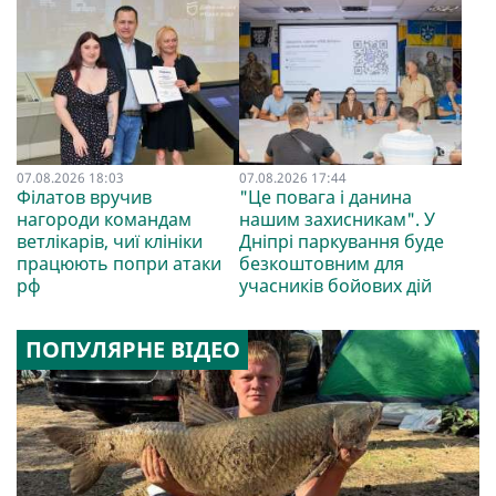
07.08.2026 18:03
07.08.2026 17:44
Філатов вручив
"Це повага і данина
нагороди командам
нашим захисникам". У
ветлікарів, чиї клініки
Дніпрі паркування буде
працюють попри атаки
безкоштовним для
рф
учасників бойових дій
ПОПУЛЯРНЕ ВІДЕО