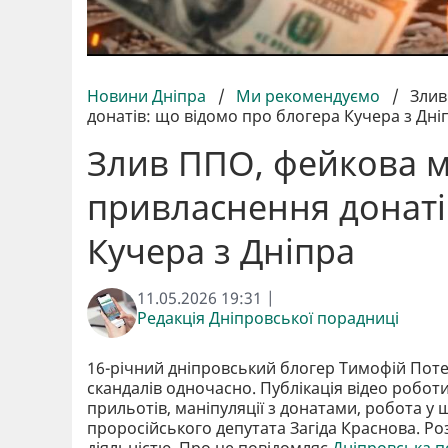
Новини Дніпра
/
Ми рекомендуємо
/
Злив
донатів: що відомо про блогера Кучера з Дні
Злив ППО, фейкова м
привласнення донаті
Кучера з Дніпра
11.05.2026 19:31 |
Редакція Дніпровської порадниці
16-річний дніпровський блогер Тимофій Потер
скандалів одночасно. Публікація відео робо
прильотів, маніпуляції з донатами, робота у 
проросійського депутата Загіда Краснова. Роз
діяльністю. Про це повідомляє
Дніпровська 