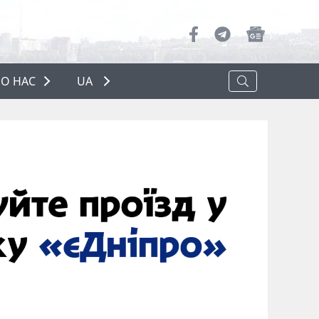
О НАС
UA
ПРО НАС
РЕКЛАМА
ПОЛІТИКА КОНФІДЕНЦІЙНОСТІ