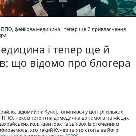
 ППО, фейкова медицина і тепер ще й привласнення
пра
едицина і тепер ще й
в: що відомо про блогера
яйло, відомий як Кучер, опинився у центрі кількох
ти ППО, некомпетентна домедична допомога на місцях
шахрайських колл-центрах та звʼязок із оточенням
бираємось, хто такий Кучер та хто стоїть за його
порадниця
з посиланням на
49000.