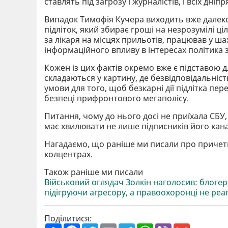
ставлять під загрозу і журналістів, і всіх дніпр
Випадок Тимофія Кучера виходить вже далеко
підліток, який збирає гроші на незрозумілі ці
за лікаря на місцях прильотів, працював у ша
інформаційного впливу в інтересах політика 
Кожен із цих фактів окремо вже є підставою 
складаються у картину, де безвідповідальніс
умови для того, щоб безкарні дії підлітка пе
безпеці прифронтового мегаполісу.
Питання, чому до нього досі не приїхала СБУ, 
має хвилювати не лише підписників його кана
Нагадаємо, що раніше ми писали про причет
колцентрах.
Також раніше ми писали
Військовий оглядач Золкін наголосив: блогер
підігруючи агресору, а правоохоронці не реа
Поділитися:
П
F
T
E
T
W
V
G