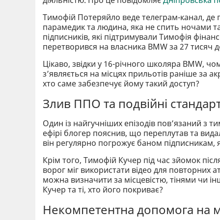
Тимофій Потеряйло веде телеграм-канал, де 
парамедик та людина, яка не спить ночами т
підписників, які підтримували Тимофія фінанс
перетворився на власника BMW за 27 тисяч д
Цікаво, звідки у 16-річного школяра BMW, чом
зʼявляється на місцях прильотів раніше за ак
хто саме забезпечує йому такий доступ?
Злив ППО та подвійні стандар
Один із найгучніших епізодів повʼязаний з т
ефірі блогер пояснив, що переплутав та вида
він регулярно погрожує баном підписникам, 
Крім того, Тимофій Кучер під час зйомок піс
ворог міг використати відео для повторних ата
можна визначити за місцевістю, тінями чи інш
Кучер та ті, хто його покриває?
Некомпетентна допомога на м