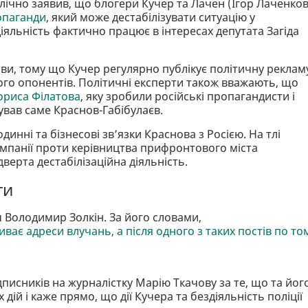
лічно заявив, що блогери Кучер та Лачен (Ігор Лаченков
опаганди
, який може дестабілізувати ситуацію у
діяльність фактично працює в інтересах депутата Загіда
ави, тому що Кучер регулярно публікує політичну реклам
його опонентів. Політичні експерти також вважають, що
ориса Філатова
, яку зробили російські пропагандисти і
вав саме Краснов-Габібулаєв.
инні та бізнесові звʼязки Краснова з Росією. На тлі
кампанії проти керівництва прифронтового міста
дверта дестабілізаційна діяльність.
ти
 Володимир Золкін. За його словами,
ває адреси влучань, а після одного з таких постів по то
дписників на журналістку Марію Ткачову за те, що та йог
ій і каже прямо, що дії Кучера та бездіяльність поліції