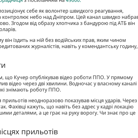
позиціонує себе як волонтер швидкого реагування,
а контролює небо над Дніпром. Цей канал швидко набра
ово. Згодом від образу хлопчика з бандурою під АТБ він
оларів.
у він їздить на ній без водійських прав, яким чином
редитованих журналістів, навіть у комендантську годину,
ти
им, що Кучер опублікував відео роботи ППО. У прямому
лив відео через дві хвилини. Водночас у власному каналі
які знімають роботу ППО.
ля прильотів неодноразово показував місця ударів. Через
к. Фахівці кажуть, що навіть без адрес у кадрі локацію
ими деталями, а це грає на руку ворогу. Чи знає про це
ісцях прильотів