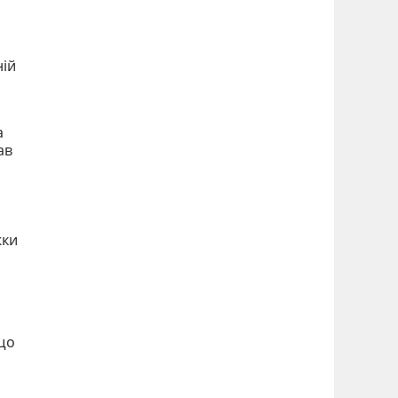
ній
а
ав
жки
що