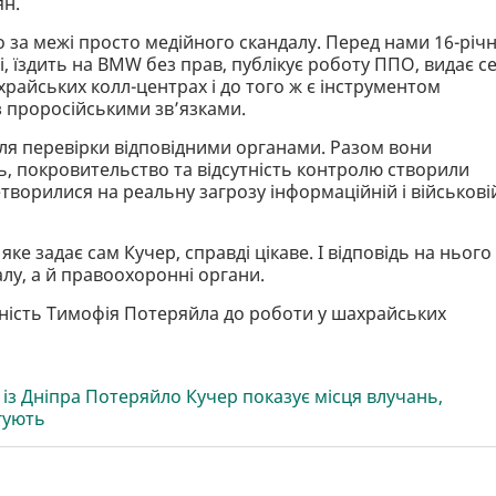
ян.
 за межі просто медійного скандалу. Перед нами 16-річ
лі, їздить на BMW без прав, публікує роботу ППО, видає с
храйських колл-центрах і до того ж є інструментом
з проросійськими звʼязками.
для перевірки відповідними органами. Разом вони
ть, покровительство та відсутність контролю створили
ретворилися на реальну загрозу інформаційній і військові
яке задає сам Кучер, справді цікаве. І відповідь на нього
лу, а й правоохоронні органи.
ність Тимофія Потеряйла до роботи у шахрайських
 із Дніпра Потеряйло Кучер показує місця влучань,
гують