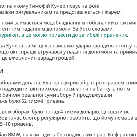
део, на якому Тимофій Кучер позує на фоні
азівки рятувальникам та представляється лікарем.
 який займається медобладнанням і обізнаний в тактич
етентним наданням допомоги. За його словами,
урнікет, а це могло привести до загибелі поранених
.
ва Кучера на місцях російських ударів заради контенту т
що він справді втручався у надання допомоги та прийм
 це вже злочин заради грошей.
и
 зборами донатів. Блогер відкрив збір із розіграшем кни
 надходити, він приховав посилання на банку, а потім
е бачили реальної суми збору й продовжували
вже було 52 тисячі гривень.
воїх зборах, було понад 4 тисячі доларів. Ці кошти не
 Водночас блогер регулярно говорить, що йому нема за 
 5–10 гривень.
ав BMW, на якій їздить без водійських прав. В ефірах він