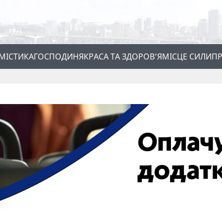
МІСТИКА
ГОСПОДИНЯ
КРАСА ТА ЗДОРОВ’Я
МІСЦЕ СИЛИ
ПР