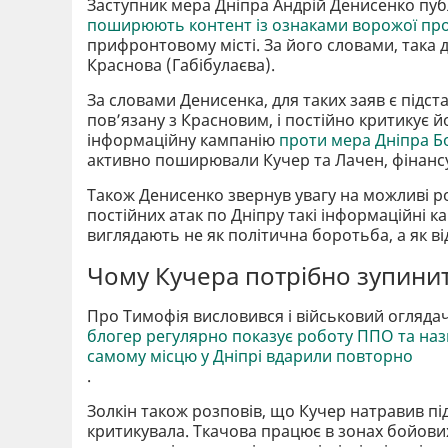
Заступник мера Дніпра Андрій Денисенко пуб
поширюють контент із ознаками ворожої пр
прифронтовому місті. За його словами, така 
Краснова (Габібулаєва).
За словами Денисенка, для таких заяв є підст
повʼязану з Красновим, і постійно критикує 
інформаційну кампанію
проти мера Дніпра Б
активно поширювали Кучер та Лачен, фінансу
Також Денисенко звернув увагу на можливі род
постійних атак по Дніпру такі інформаційні 
виглядають не як політична боротьба, а як ві
Чому Кучера потрібно зупини
Про Тимофія висловився і військовий оглядач
блогер регулярно показує роботу ППО та нази
самому місцю у Дніпрі вдарили повторно
.
Золкін також розповів, що Кучер натравив пі
критикувала. Ткачова працює в зонах бойових д