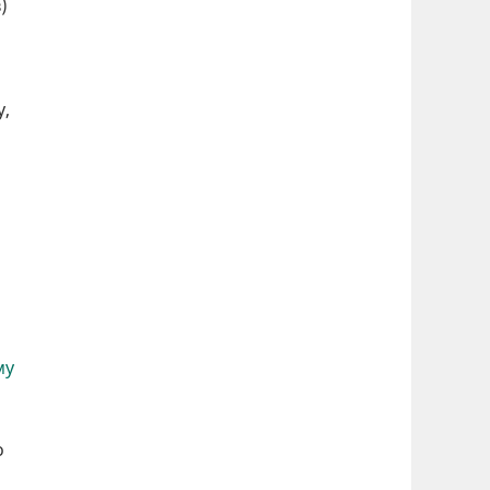
)
у,
му
о