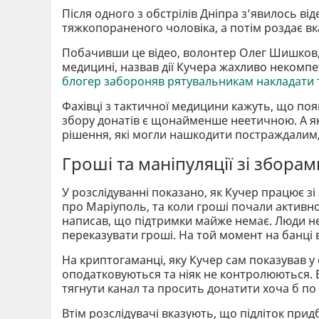
Після одного з обстрілів Дніпра зʼявилось ві
тяжкопораненого чоловіка, а потім роздає вк
Побачивши це відео, волонтер Олег Шишков,
медицині, назвав дії Кучера жахливо некомп
блогер забороняв рятувальникам накладати т
Фахівці з тактичної медицини кажуть, що поя
збору донатів є щонайменше неетичною. А як
рішення, які могли нашкодити постраждалим,
Гроші та маніпуляції зі зборам
У розслідуванні показано, як Кучер працює зі
про Маріуполь, та коли гроші почали активно
написав, що підтримки майже немає. Люди н
переказувати гроші. На той момент на банці 
На криптогаманці, яку Кучер сам показував у с
оподатковуються та ніяк не контролюються.
тягнути канал та просить донатити хоча б по
Втім розслідувачі вказують, що підліток придб