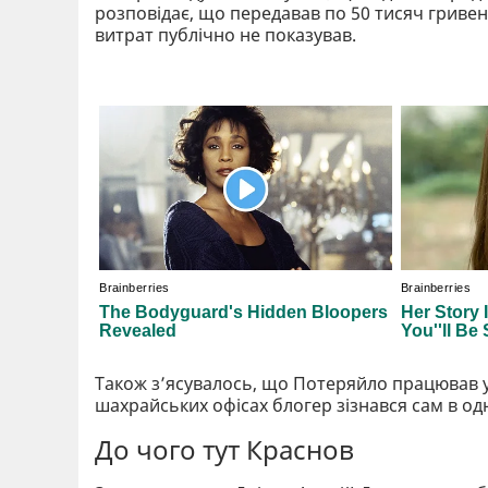
розповідає, що передавав по 50 тисяч гриве
витрат публічно не показував.
Також зʼясувалось, що Потеряйло працював у
шахрайських офісах блогер зізнався сам в од
До чого тут Краснов