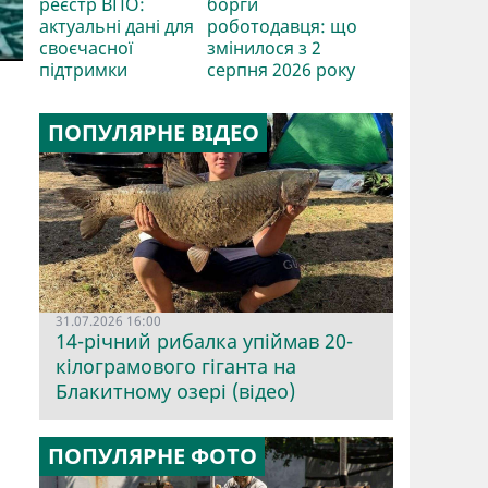
реєстр ВПО:
борги
актуальні дані для
роботодавця: що
своєчасної
змінилося з 2
підтримки
серпня 2026 року
ПОПУЛЯРНЕ ВІДЕО
31.07.2026 16:00
14-річний рибалка упіймав 20-
кілограмового гіганта на
Блакитному озері (відео)
ПОПУЛЯРНЕ ФОТО