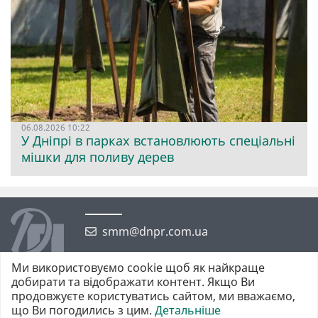
06.08.2026 10:22
У Дніпрі в парках встановлюють спеціальні
мішки для поливу дерев
smm@dnpr.com.ua
Ми використовуємо cookie щоб як найкраще
добирати та відображати контент. Якщо Ви
продовжуєте користуватись сайтом, ми вважаємо,
що Ви погодились з цим.
Детальніше
©2026 https://dnpr.com.ua Дніпровська порадниця