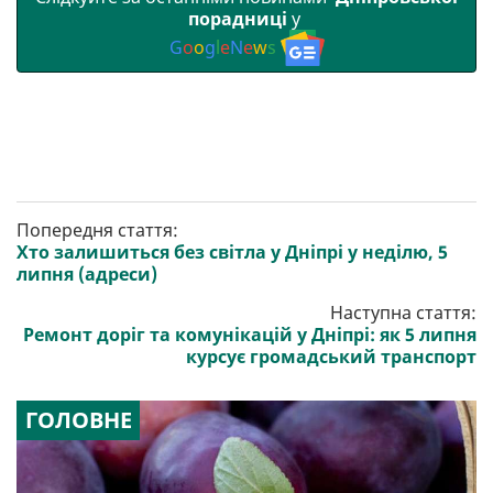
порадниці
у
G
o
o
g
l
e
N
e
w
s
Попередня стаття:
Хто залишиться без світла у Дніпрі у неділю, 5
липня (адреси)
Наступна стаття:
Ремонт доріг та комунікацій у Дніпрі: як 5 липня
курсує громадський транспорт
ГОЛОВНЕ