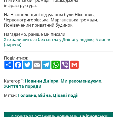
П'ятихатській громаді. Пошкоджена
інфраструктура.
На Нікопольщині під ударом були Нікополь,
Червоногригорівська, Марганецька громади.
Понівечений приватний будинок.
Нагадаємо, раніше ми писали
Хто залишиться без світла у Дніпрі у неділю, 5 липня
(адреси)
Поділитися:
П
F
T
E
T
W
V
G
о
a
w
m
e
h
i
m
ш
c
i
a
l
a
b
a
и
e
t
i
e
t
e
i
р
b
t
l
g
s
r
l
Категорії:
Новини Дніпра
,
Ми рекомендуємо
,
и
o
e
r
A
Життя та поради
т
o
r
a
p
и
k
m
p
Мітки:
Головне
,
Війна
,
Цікаві події
Слідкуйте за останніми новинами
Дніпровської