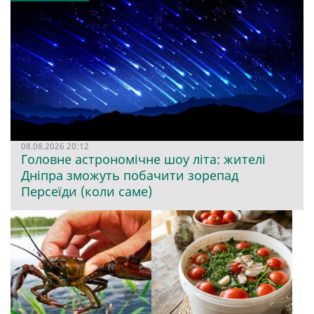
08.08.2026 20:12
Головне астрономічне шоу літа: жителі
Дніпра зможуть побачити зорепад
Персеїди (коли саме)