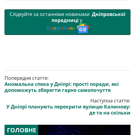
Слідкуйте за останніми новинами
Дніпровської
порадниці
у
G
o
o
g
l
e
N
e
w
s
Попередня стаття:
Аномальна спека у Дніпрі: прості поради, які
допоможуть зберегти гарне самопочуття
Наступна стаття:
У Дніпрі планують перекрити вулицю Калинову:
де та на скільки
ГОЛОВНЕ