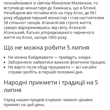
познайомився зі святим Михаїлом Малеєном, то
вступив до монастиря до Кимінаса, що в Бітинії.
Незабаром він потайки втік на гору Атон, де 961
року збудував перший монастир і став настоятелем
58 спільнот ченців. Атанасій вів строге життя,
суворо відокремившись від світу, Атанасій
Атонський, батько упорядкованого чернечого
життя на Атоні, заснув 1003 року.
Що не можна робити 5 липня
Не можна байдикувати — прийдуть злидні.
Заборонено займатися важкою фізичною працею.
Не варто після обіду працювати — всі нагайні
справи зробіть в першій половині дня.
Народні прикмети і традиції на 5
липня
Серед наших предків існувало чимало цікавих
прикмет на цей день: