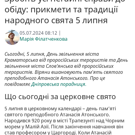
обіду: прикмети та традиції
народного свята 5 липня
05.07.2024 08:12 |
Марія Філатченкова
Сьогодні, 5 липня, День звільнення міста
Краматорська від проросійських терористів та День
звільнення міста Слов’янська від проросійських
терористів. Віряни вшановують пам'ять святого
преподобного Атанасія Атонського. Про це
повідомляє
Дніпровська порадниця.
Що сьогодні за церковне свято
5 липня в церковному календарі – день пам’яті
святого преподобного Атанасія Атонського.
Народився 920 року в місті Трапезунті над Чорним
морем у Малій Азії. Після закінчення навчання він
став професором у Царгороді. Коли Атанасій