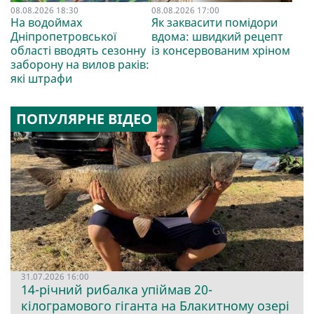
08.08.2026 18:30
08.08.2026 17:00
На водоймах
Як заквасити помідори
Дніпропетровської
вдома: швидкий рецепт
області вводять сезонну
із консервованим хріном
заборону на вилов раків:
які штрафи
ПОПУЛЯРНЕ ВІДЕО
31.07.2026 16:00
14-річний рибалка упіймав 20-
кілограмового гіганта на Блакитному озері