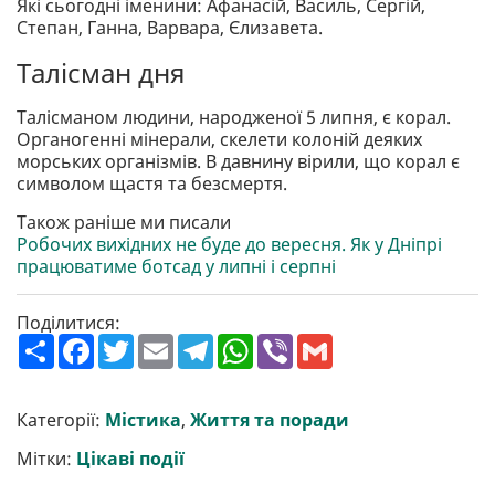
Які сьогодні іменини: Афанасій, Василь, Сергій,
Степан, Ганна, Варвара, Єлизавета.
Талісман дня
Талісманом людини, народженої 5 липня, є корал.
Органогенні мінерали, скелети колоній деяких
морських організмів. В давнину вірили, що корал є
символом щастя та безсмертя.
Також раніше ми писали
Робочих вихідних не буде до вересня. Як у Дніпрі
працюватиме ботсад у липні і серпні
Поділитися:
П
F
T
E
T
W
V
G
о
a
w
m
e
h
i
m
ш
c
i
a
l
a
b
a
и
e
t
i
e
t
e
i
р
b
t
l
g
s
r
l
Категорії:
Містика
,
Життя та поради
и
o
e
r
A
т
o
r
a
p
Мітки:
Цікаві події
и
k
m
p