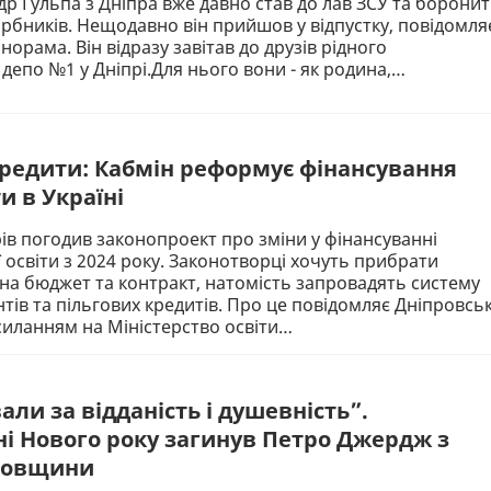
р Гульпа з Дніпра вже давно став до лав ЗСУ та борони
гарбників. Нещодавно він прийшов у відпустку, повідомля
орама. Він відразу завітав до друзів рідного
депо №1 у Дніпрі.Для нього вони - як родина,…
кредити: Кабмін реформує фінансування
и в Україні
рів погодив законопроект про зміни у фінансуванні
 освіти з 2024 року. Законотворці хочуть прибрати
а бюджет та контракт, натомість запровадять систему
тів та пільгових кредитів. Про це повідомляє Дніпровсь
иланням на Міністерство освіти…
али за відданість і душевність”.
і Нового року загинув Петро Джердж з
ровщини