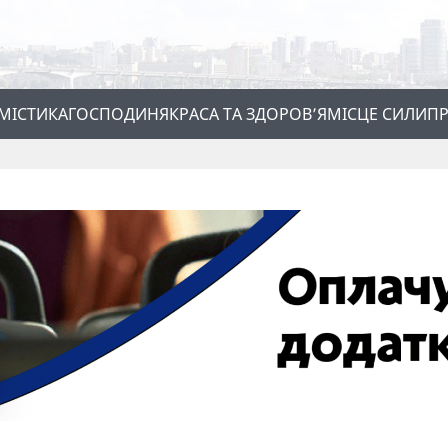
МІСТИКА
ГОСПОДИНЯ
КРАСА ТА ЗДОРОВ’Я
МІСЦЕ СИЛИ
ПР