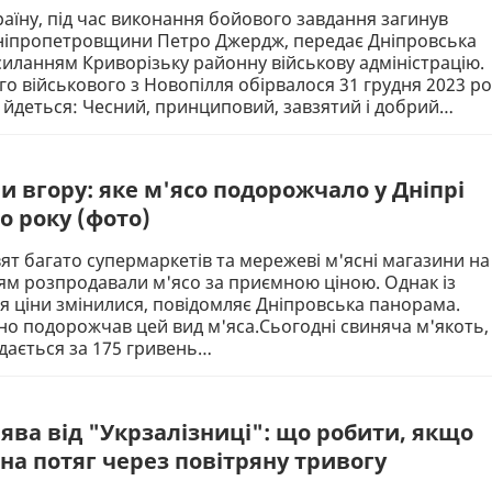
їну, під час виконання бойового завдання загинув
Дніпропетровщини Петро Джердж, передає Дніпровська
иланням Криворізьку районну військову адміністрацію.
го військового з Новопілля обірвалося 31 грудня 2023 ро
 йдеться: Чесний, принциповий, завзятий і добрий…
и вгору: яке м'ясо подорожчало у Дніпрі
о року (фото)
ят багато супермаркетів та мережеві м'ясні магазини на
ям розпродавали м'ясо за приємною ціною. Однак із
я ціни змінилися, повідомляє Дніпровська панорама.
о подорожчав цей вид м'яса.Сьогодні свиняча м'якоть,
одається за 175 гривень…
ява від "Укрзалізниці": що робити, якщо
на потяг через повітряну тривогу