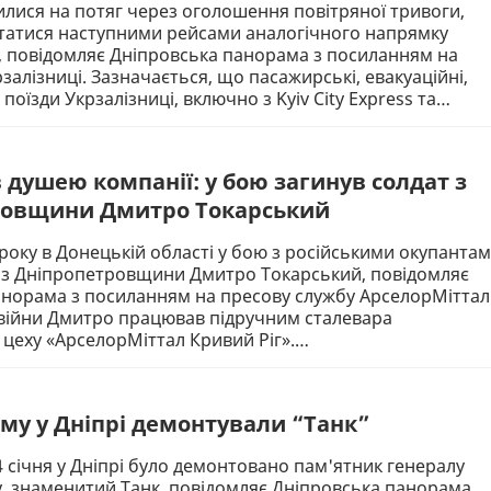
нилися на потяг через оголошення повітряної тривоги,
татися наступними рейсами аналогічного напрямку
, повідомляє Дніпровська панорама з посиланням на
залізниці. Зазначається, що пасажирські, евакуаційні,
 поїзди Укрзалізниці, включно з Kyiv City Express та…
 душею компанії: у бою загинув солдат з
ровщини Дмитро Токарський
 року в Донецькій області у бою з російськими окупанта
т з Дніпропетровщини Дмитро Токарський, повідомляє
анорама з посиланням на пресову службу АрселорМіттал
 війни Дмитро працював підручним сталевара
цеху «АрселорМіттал Кривий Ріг».…
ому у Дніпрі демонтували “Танк”
 4 січня у Дніпрі було демонтовано пам'ятник генералу
, знаменитий Танк, повідомляє Дніпровська панорама.