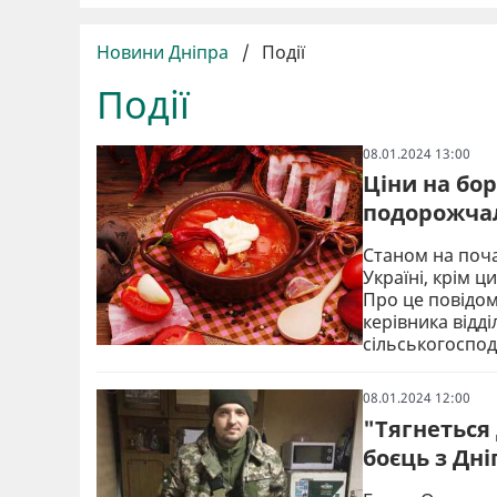
Новини Дніпра
/
Події
Події
08.01.2024 13:00
Ціни на бо
подорожчал
Станом на поча
Україні, крім ц
Про це повідо
керівника відд
сільськогоспод
08.01.2024 12:00
"Тягнеться 
боєць з Дні