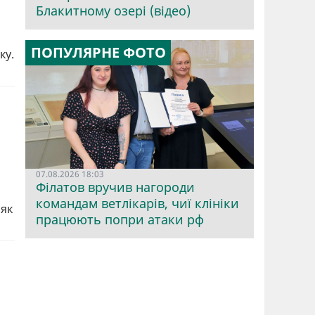
Блакитному озері (відео)
ПОПУЛЯРНЕ ФОТО
ку.
07.08.2026 18:03
Філатов вручив нагороди
командам ветлікарів, чиї клініки
 як
працюють попри атаки рф