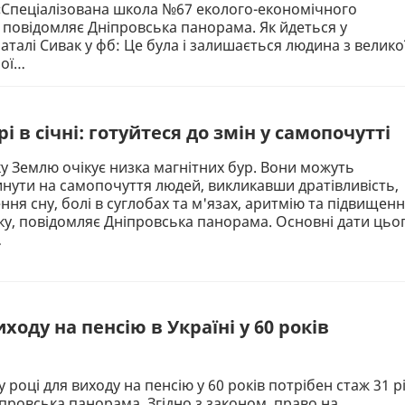
«Спеціалізована школа №67 еколого-економічного
повідомляє Дніпровська панорама. Як йдеться у
аталі Сивак у фб: Це була і залишається людина з велико
шої…
рі в січні: готуйтеся до змін у самопочутті
оку Землю очікує низка магнітних бур. Вони можуть
нути на самопочуття людей, викликавши дратівливість,
ння сну, болі в суглобах та м'язах, аритмію та підвищен
ку, повідомляє Дніпровська панорама. Основні дати цьо
…
ходу на пенсію в Україні у 60 років
я
році для виходу на пенсію у 60 років потрібен стаж 31 рі
провська панорама. Згідно з законом, право на