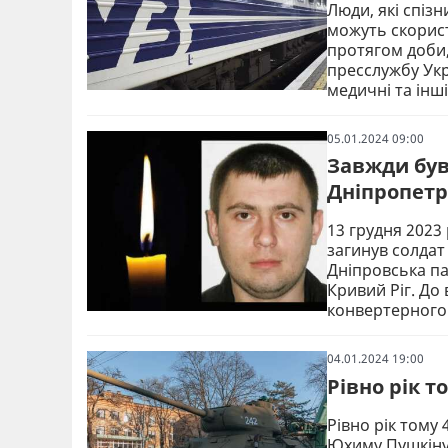
Люди, які спіз
можуть скорис
протягом доби
пресслужбу Укр
медичні та інші
05.01.2024 09:00
Завжди був
Дніпропет
13 грудня 2023
загинув солда
Дніпровська п
Кривий Ріг. До
конвертерного 
04.01.2024 19:00
Рівно рік т
Рівно рік тому
Юхиму Пушкіну