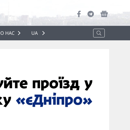
О НАС
UA
ПРО НАС
РЕКЛАМА
ПОЛІТИКА КОНФІДЕНЦІЙНОСТІ