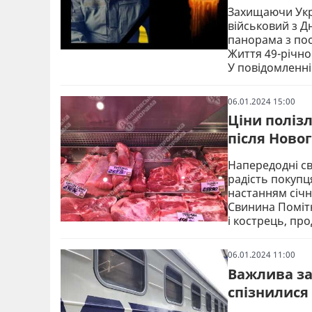
Захищаючи Укра
військовий з 
панорама з пос
Життя 49-річно
У повідомленні
06.01.2024 15:00
Ціни полізл
після Новог
Напередодні св
радість покупц
настанням січн
Свинина Помітн
і кострець, пр
06.01.2024 11:00
Важлива за
спізнилися 