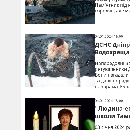
Пам'ятник під 
городян, але м
04.01.2024 16:00
ДСНС Дніпр
Водохреща 
Напередодні Во
рятувальники Д
Вони нагадали 
та дали поради
панорама. Куп
04.01.2024 13:00
"Людина-еп
школи Там
03 січня 2024 