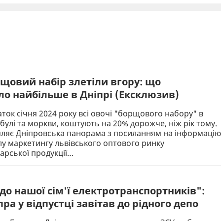
рщовий набір злетіли вгору: що
о найбільше в Дніпрі (Ексклюзив)
ток січня 2024 року всі овочі "борщового набору" в
ибулі та моркви, коштують на 20% дорожче, ніж рік тому.
мляє Дніпровська панорама з посиланням на інформацію
ілу маркетингу львівського оптового ринку
арської продукції…
до нашої сім'ї електротранспортників":
пра у відпустці завітав до рідного депо