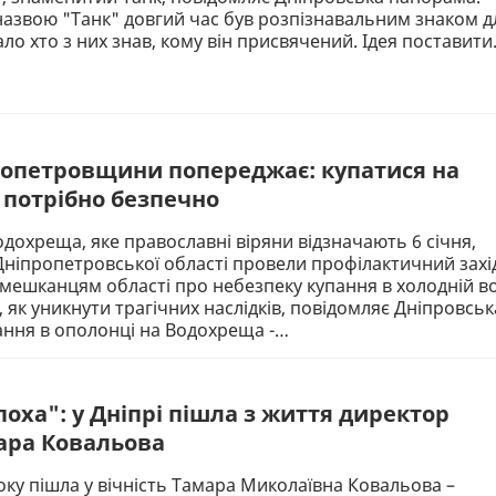
назвою "Танк" довгий час був розпізнавальним знаком д
ало хто з них знав, кому він присвячений. Ідея поставит
опетровщини попереджає: купатися на
потрібно безпечно
дохреща, яке православні віряни відзначають 6 січня,
ніпропетровської області провели профілактичний захі
мешканцям області про небезпеку купання в холодній во
, як уникнути трагічних наслідків, повідомляє Дніпровськ
ання в ополонці на Водохреща -…
оха": у Дніпрі пішла з життя директор
ара Ковальова
року пішла у вічність Тамара Миколаївна Ковальова –