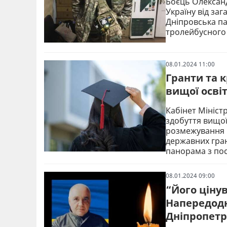
Боєць Олександ
Україну від за
Дніпровська пан
тролейбусного 
08.01.2024 11:00
Гранти та 
вищої освіт
Кабінет Мініст
здобуття вищої
розмежування н
державних гран
панорама з пос
08.01.2024 09:00
“Його цінув
Напередодн
Дніпропет