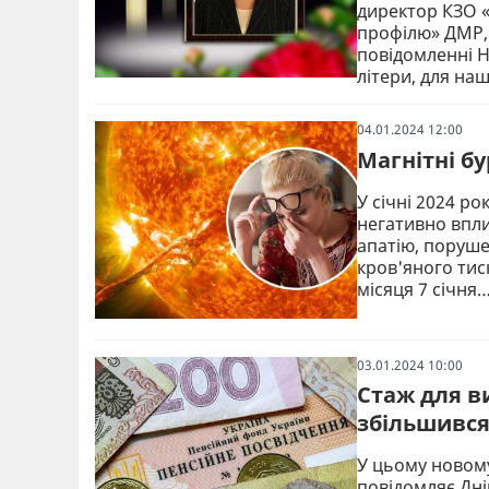
директор КЗО 
профілю» ДМР, 
повідомленні Н
літери, для на
04.01.2024 12:00
Магнітні бу
У січні 2024 р
негативно впли
апатію, поруше
кров'яного тис
місяця 7 січня
03.01.2024 10:00
Стаж для ви
збільшивс
У цьому новому 
повідомляє Дні