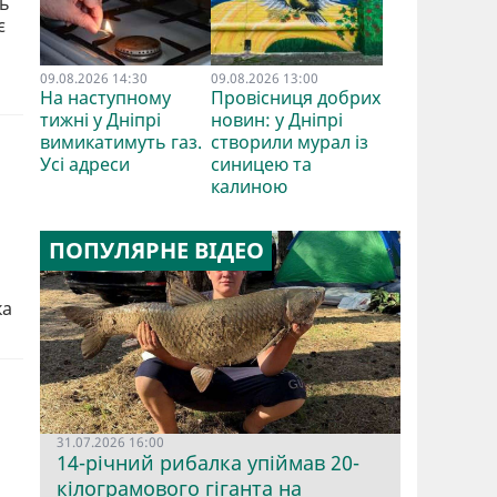
ть
є
09.08.2026 14:30
09.08.2026 13:00
На наступному
Провісниця добрих
тижні у Дніпрі
новин: у Дніпрі
вимикатимуть газ.
створили мурал із
Усі адреси
синицею та
калиною
ПОПУЛЯРНЕ ВІДЕО
ка
31.07.2026 16:00
14-річний рибалка упіймав 20-
кілограмового гіганта на