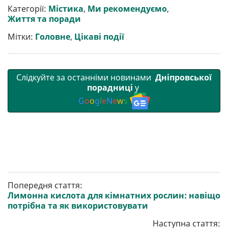
р
b
t
l
g
s
r
l
Категорії:
Містика
,
Ми рекомендуємо
,
и
o
e
r
A
Життя та поради
т
o
r
a
p
и
k
m
p
Мітки:
Головне
,
Цікаві події
Слідкуйте за останніми новинами
Дніпровської
порадниці
у
G
o
o
g
l
e
N
e
w
s
Попередня стаття:
Лимонна кислота для кімнатних рослин: навіщо
потрібна та як використовувати
Наступна стаття: