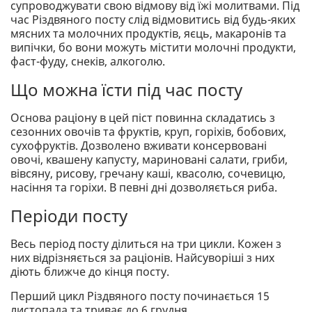
супроводжувати свою відмову від їжі молитвами. Під
час Різдвяного посту слід відмовитись від будь-яких
мясних та молочних продуктів, яєць, макаронів та
випічки, бо вони можуть містити молочні продукти,
фаст-фуду, снеків, алкоголю.
Що можна їсти під час посту
Основа раціону в цей піст повинна складатись з
сезонних овочів та фруктів, круп, горіхів, бобових,
сухофруктів. Дозволено вживати консервовані
овочі, квашену капусту, мариновані салати, гриби,
вівсяну, рисову, гречану каші, квасолю, сочевицю,
насіння та горіхи. В певні дні дозволяється риба.
Періоди посту
Весь період посту ділиться на три цикли. Кожен з
них відрізняється за раціонів. Найсуворіші з них
діють ближче до кінця посту.
Перший цикл Різдвяного посту починається 15
листопада та триває до 6 грудня.