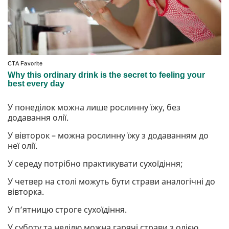
У понеділок можна лише рослинну їжу, без
додавання олії.
У вівторок – можна рослинну їжу з додаванням до
неї олії.
У середу потрібно практикувати сухоїдіння;
У четвер на столі можуть бути страви аналогічні до
вівторка.
У п’ятницю строге сухоїдіння.
У суботу та неділю можна гарячі страви з олією,