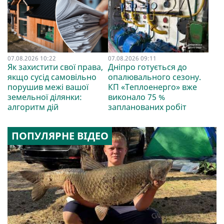
07.08.2026 10:22
07.08.2026 09:11
Як захистити свої права,
Дніпро готується до
якщо сусід самовільно
опалювального сезону.
порушив межі вашої
КП «Теплоенерго» вже
земельної ділянки:
виконало 75 %
алгоритм дій
запланованих робіт
ПОПУЛЯРНЕ ВІДЕО