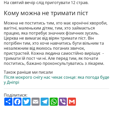
На святий вечір слід приготувати 12 страв.
Кому можна не тримати піст
Можна не поститись тим, хто має хронічні хвороби,
вагітні, маленьким дітям, тим, хто займається
працею, яка потребує значних фізичних зусиль.
Церква не вимагає від вірян тримати піст. Він
потрібен тим, хто хоче навчитись бути вільним та
незалежним від якихось поганих звичок,
пристрастей. Кожна людина самостійно вирішує -
тримати їй пост чи ні. Але перед тим, як почати
поститись, бажано проконсультуватись з лікарем.
Також раніше ми писали
Після мокрого снігу нас чекає сонце: яка погода буде
у Дніпрі
Поділитися:
П
F
T
E
T
W
V
G
о
a
w
m
e
h
i
m
ш
c
i
a
l
a
b
a
и
e
t
i
e
t
e
i