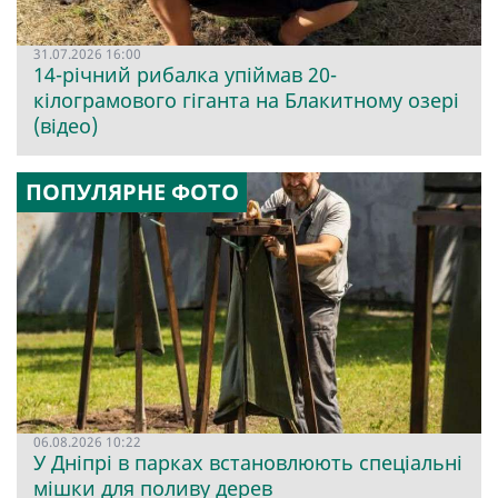
31.07.2026 16:00
14-річний рибалка упіймав 20-
кілограмового гіганта на Блакитному озері
(відео)
ПОПУЛЯРНЕ ФОТО
06.08.2026 10:22
У Дніпрі в парках встановлюють спеціальні
мішки для поливу дерев