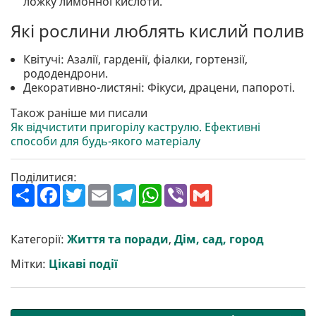
ложку лимонної кислоти.
Які рослини люблять кислий полив
Квітучі: Азалії, гарденії, фіалки, гортензії,
рододендрони.
Декоративно-листяні: Фікуси, драцени, папороті.
Також раніше ми писали
Як відчистити пригорілу каструлю. Ефективні
способи для будь-якого матеріалу
Поділитися:
П
F
T
E
T
W
V
G
о
a
w
m
e
h
i
m
ш
c
i
a
l
a
b
a
и
e
t
i
e
t
e
i
р
b
t
l
g
s
r
l
Категорії:
Життя та поради
,
Дім, сад, город
и
o
e
r
A
т
o
r
a
p
Мітки:
Цікаві події
и
k
m
p