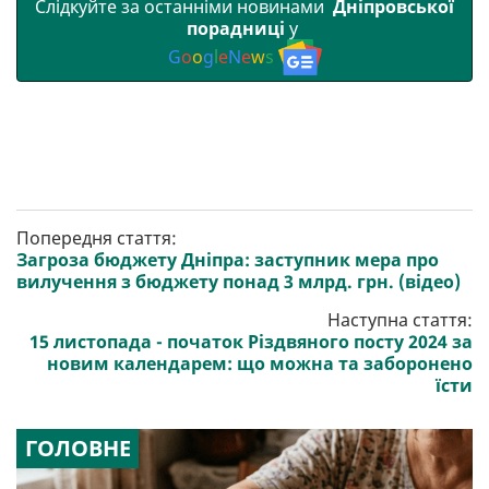
Слідкуйте за останніми новинами
Дніпровської
порадниці
у
G
o
o
g
l
e
N
e
w
s
Попередня стаття:
Загроза бюджету Дніпра: заступник мера про
вилучення з бюджету понад 3 млрд. грн. (відео)
Наступна стаття:
15 листопада - початок Різдвяного посту 2024 за
новим календарем: що можна та заборонено
їсти
ГОЛОВНЕ