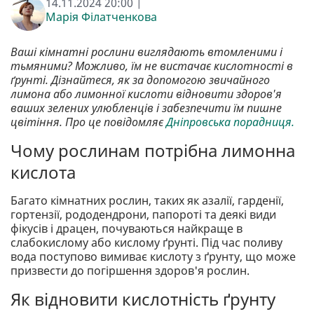
14.11.2024 20:00 |
Марія Філатченкова
Ваші кімнатні рослини виглядають втомленими і
тьмяними? Можливо, їм не вистачає кислотності в
ґрунті. Дізнайтеся, як за допомогою звичайного
лимона або лимонної кислоти відновити здоров'я
ваших зелених улюбленців і забезпечити їм пишне
цвітіння. Про це повідомляє
Дніпровська порадниця.
Чому рослинам потрібна лимонна
кислота
Багато кімнатних рослин, таких як азалії, гарденії,
гортензії, рододендрони, папороті та деякі види
фікусів і драцен, почуваються найкраще в
слабокислому або кислому ґрунті. Під час поливу
вода поступово вимиває кислоту з ґрунту, що може
призвести до погіршення здоров'я рослин.
Як відновити кислотність ґрунту