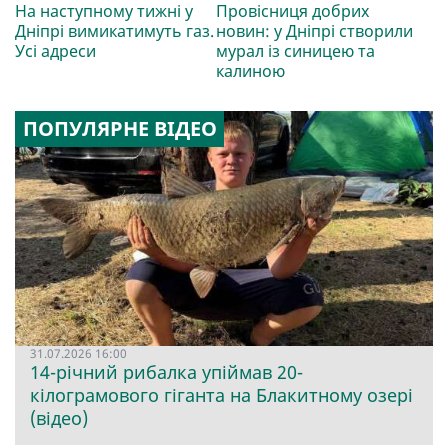
На наступному тижні у
Провісниця добрих
Дніпрі вимикатимуть газ.
новин: у Дніпрі створили
Усі адреси
мурал із синицею та
калиною
ПОПУЛЯРНЕ ВІДЕО
31.07.2026 16:00
14-річний рибалка упіймав 20-
кілограмового гіганта на Блакитному озері
(відео)