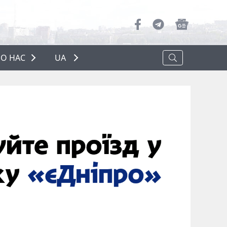
О НАС
UA
ПРО НАС
РЕКЛАМА
ПОЛІТИКА КОНФІДЕНЦІЙНОСТІ