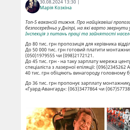
30.08.2024 13:30 |
Марія Козкіна
Топ-5 вакансій тижня. Про найцікавіші пропоз
безпосередньо у Дніпрі, на які варто звернути 
Інспекція з питань праці та зайнятості насе
До 80 тис. грн пропозиція для керівника відділ
До 50 000 тис. грн готовий платити монтажн
(050)1979555 чи (098)2172121.
До 45 тис. грн - на таку зарплату мережа цен
спеціаліста з лазерної епіляції: (096)2345262 
40 тис. грн обіцяють винагороду головному бу
До 36 тис. грн пропонує зарплату монтажник
«Гуард-Авангард»: (063)3477864 чи (067)57738