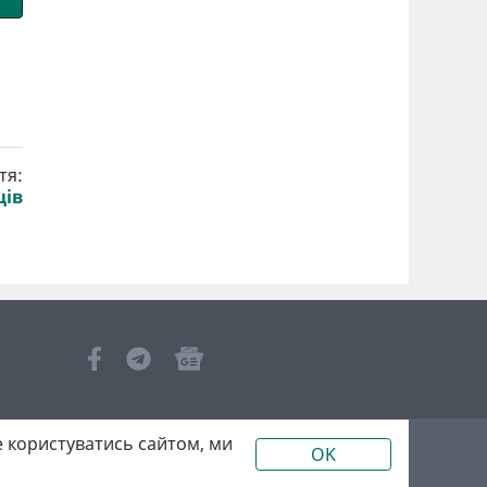
тя:
ців
 користуватись сайтом, ми
OK