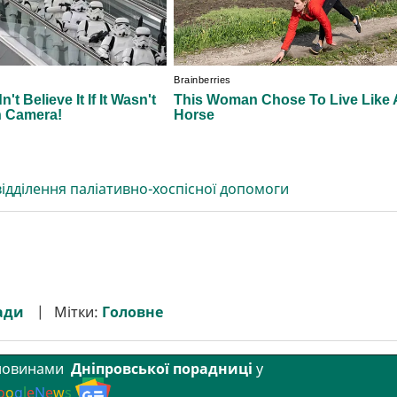
ідділення паліативно-хоспісної допомоги
ади
Мітки:
Головне
 новинами
Дніпровської порадниці
у
o
o
g
l
e
N
e
w
s