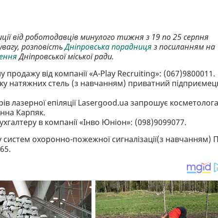
иції від роботодавців минулого тижня з 19 по 25 серпня
увагу, розповість
Дніпровська порадниця
з посиланням на
лення
Дніпровської міської ради.
у продажу від компанії «A-Play Recruiting»: (067)9800011.
ику натяжних стель (з навчанням) приватний підприємец
трів лазерної епіляції Lasergood.ua запрошує косметолога
Анна Карпяк.
хгалтеру в компанії «Інво Юніон»: (098)9099077.
у систем охоронно-пожежної сигналізації(з навчанням) 
65.