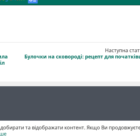
Наступна стат
ила
Булочки на сковороді: рецепт для початків
іл
добирати та відображати контент. Якщо Ви продовжуєте
іше
 матеріалів обов'язкове активне гіперпосилання у першому абзаці.