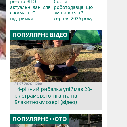
реєстр ВПО:
борги
актуальні дані для
роботодавця: що
своєчасної
змінилося з 2
підтримки
серпня 2026 року
ПОПУЛЯРНЕ ВІДЕО
31.07.2026 16:00
14-річний рибалка упіймав 20-
кілограмового гіганта на
Блакитному озері (відео)
ПОПУЛЯРНЕ ФОТО