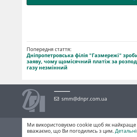
Попередня стаття:
Дніпропетровська філія "Газмережі" зроб
заяву, чому щомісячний платіж за розпод
газу незмінний
smm@dnpr.com.ua
Ми використовуємо cookie щоб як найкраще 
©2026 https://dnpr.com.ua Дніпровська порадниця
вважаємо, що Ви погодились з цим.
Детальн
Всі права захищені. При повному або частковому використанні