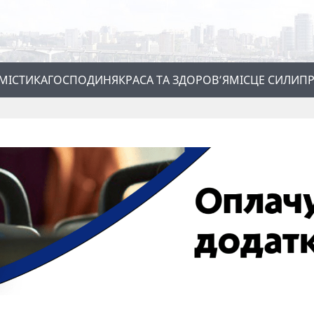
МІСТИКА
ГОСПОДИНЯ
КРАСА ТА ЗДОРОВ’Я
МІСЦЕ СИЛИ
ПР