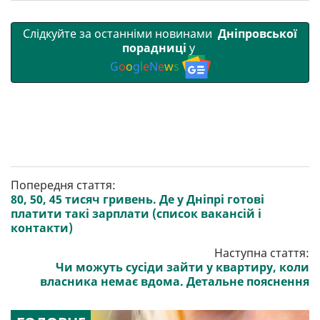
Слідкуйте за останніми новинами
Дніпровської
порадниці
у
G
o
o
g
l
e
N
e
w
s
Попередня стаття:
80, 50, 45 тисяч гривень. Де у Дніпрі готові
платити такі зарплати (список вакансій і
контакти)
Наступна стаття:
Чи можуть сусіди зайти у квартиру, коли
власника немає вдома. Детальне пояснення