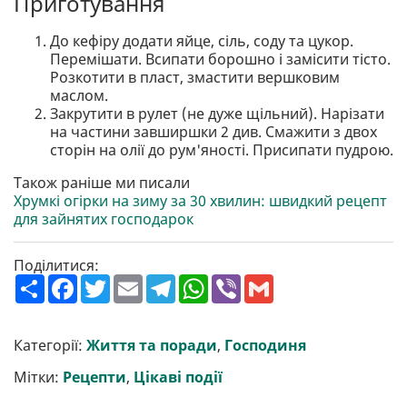
Приготування
До кефіру додати яйце, сіль, соду та цукор.
Перемішати. Всипати борошно і замісити тісто.
Розкотити в пласт, змастити вершковим
маслом.
Закрутити в рулет (не дуже щільний). Нарізати
на частини завширшки 2 див. Смажити з двох
сторін на олії до рум'яності. Присипати пудрою.
Також раніше ми писали
Хрумкі огірки на зиму за 30 хвилин: швидкий рецепт
для зайнятих господарок
Поділитися:
П
F
T
E
T
W
V
G
о
a
w
m
e
h
i
m
ш
c
i
a
l
a
b
a
и
e
t
i
e
t
e
i
р
b
t
l
g
s
r
l
Категорії:
Життя та поради
,
Господиня
и
o
e
r
A
т
o
r
a
p
Мітки:
Рецепти
,
Цікаві події
и
k
m
p