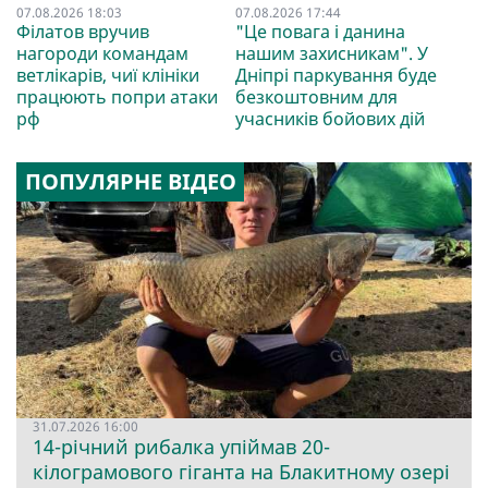
07.08.2026 18:03
07.08.2026 17:44
Філатов вручив
"Це повага і данина
нагороди командам
нашим захисникам". У
ветлікарів, чиї клініки
Дніпрі паркування буде
працюють попри атаки
безкоштовним для
рф
учасників бойових дій
ПОПУЛЯРНЕ ВІДЕО
31.07.2026 16:00
14-річний рибалка упіймав 20-
кілограмового гіганта на Блакитному озері