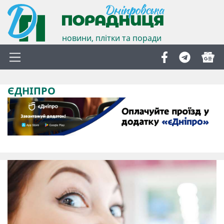
новини, плітки та поради
ЄДНІПРО