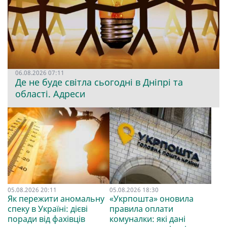
06.08.2026 07:11
Де не буде світла сьогодні в Дніпрі та
області. Адреси
05.08.2026 20:11
05.08.2026 18:30
Як пережити аномальну
«Укрпошта» оновила
спеку в Україні: дієві
правила оплати
поради від фахівців
комуналки: які дані