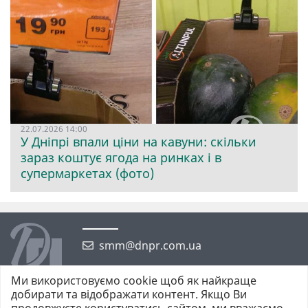
22.07.2026 14:00
У Дніпрі впали ціни на кавуни: скільки
зараз коштує ягода на ринках і в
супермаркетах (фото)
smm@dnpr.com.ua
Ми використовуємо cookie щоб як найкраще
добирати та відображати контент. Якщо Ви
продовжуєте користуватись сайтом, ми вважаємо,