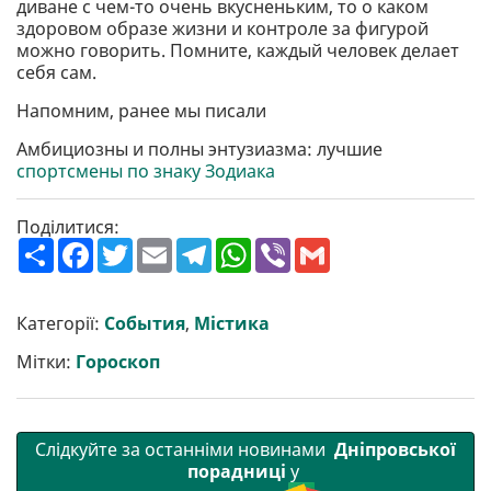
диване с чем-то очень вкусненьким, то о каком
здоровом образе жизни и контроле за фигурой
можно говорить. Помните, каждый человек делает
себя сам.
Напомним, ранее мы писали
Амбициозны и полны энтузиазма: лучшие
спортсмены по знаку Зодиака
Поділитися:
П
F
T
E
T
W
V
G
о
a
w
m
e
h
i
m
ш
c
i
a
l
a
b
a
и
e
t
i
e
t
e
i
р
b
t
l
g
s
r
l
Категорії:
События
,
Містика
и
o
e
r
A
т
o
r
a
p
Мітки:
Гороскоп
и
k
m
p
Слідкуйте за останніми новинами
Дніпровської
порадниці
у