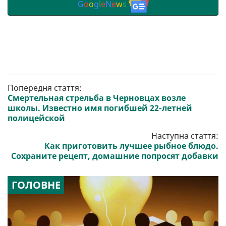
G
o
o
g
l
e
N
e
w
s
Попередня стаття:
Смертельная стрельба в Черновцах возле
школы. Известно имя погибшей 22-летней
полицейской
Наступна стаття:
Как приготовить лучшее рыбное блюдо.
Сохраните рецепт, домашние попросят добавки
ГОЛОВНЕ