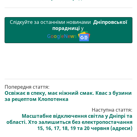
Слідкуйте за останніми новинами
Дніпровської
порадниці
у
G
o
o
g
l
e
N
e
w
s
Попередня стаття:
Освіжає в спеку, має ніжний смак. Квас з бузини
за рецептом Клопотенка
Наступна стаття:
Масштабне відключення світла у Дніпрі та
області. Хто залишиться без електропостачання
15, 16, 17, 18, 19 та 20 червня (адреси)