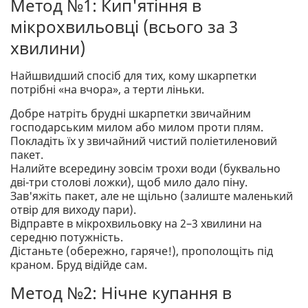
Метод №1: Кип'ятіння в
мікрохвильовці (всього за 3
хвилини)
Найшвидший спосіб для тих, кому шкарпетки
потрібні «на вчора», а терти ліньки.
Добре натріть брудні шкарпетки звичайним
господарським милом або милом проти плям.
Покладіть їх у звичайний чистий поліетиленовий
пакет.
Налийте всередину зовсім трохи води (буквально
дві-три столові ложки), щоб мило дало піну.
Зав'яжіть пакет, але не щільно (залиште маленький
отвір для виходу пари).
Відправте в мікрохвильовку на 2–3 хвилини на
середню потужність.
Дістаньте (обережно, гаряче!), прополощіть під
краном. Бруд відійде сам.
Метод №2: Нічне купання в