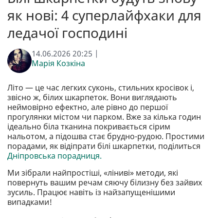
як нові: 4 суперлайфхаки для
ледачої господині
14.06.2026 20:25 |
Марія Козкіна
Літо — це час легких суконь, стильних кросівок і,
звісно ж, білих шкарпеток. Вони виглядають
неймовірно ефектно, але рівно до першої
прогулянки містом чи парком. Вже за кілька годин
ідеально біла тканина покривається сірим
нальотом, а підошва стає брудно-рудою. Простими
порадами, як відіпрати білі шкарпетки, поділиться
Дніпровська порадниця.
Ми зібрали найпростіші, «ліниві» методи, які
повернуть вашим речам сяючу білизну без зайвих
зусиль. Працює навіть із найзапущенішими
випадками!