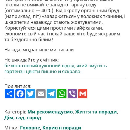
ніколи не вмикайте занадто гарячу воду
(оптимально — 40°C). Від окропу органічний бруд
(наприклад, піт) «заварюється» у волокнах тканини, і
шкарпетки назавжди стають жовтуватими.
Користуйтеся цими простими лайфхаками,
економте свій час і нехай ваше літо буде яскравим
та бездоганно білим!
Нагадаэмо,раныше ми писали
Не викидайте у смітник:
безкоштовний кухонний відхід, який змусить
гортензії цвісти пишно й яскраво
Поділитися:
П
F
T
E
T
W
V
G
о
a
w
m
e
h
i
m
ш
c
i
a
l
a
b
a
и
e
t
i
e
t
e
i
р
b
t
l
g
s
r
l
Категорії:
Ми рекомендуємо
,
Життя та поради
,
и
o
e
r
A
Дім, сад, город
т
o
r
a
p
и
k
m
p
Мітки:
Головне
,
Корисні поради