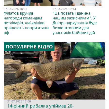
07.08.2026 18:03
07.08.2026 17:44
Філатов вручив
"Це повага і данина
нагороди командам
нашим захисникам". У
ветлікарів, чиї клініки
Дніпрі паркування буде
працюють попри атаки
безкоштовним для
рф
учасників бойових дій
ПОПУЛЯРНЕ ВІДЕО
31.07.2026 16:00
14-річний рибалка упіймав 20-