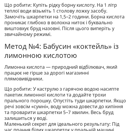
Що робити: Купіть рідку борну кислоту. На 1 літр
теплої води візьміть 1 столову ложку засобу.
Замочіть шкарпетки на 1,5–2 години. Борна кислота
проникає глибоко в волокна ниток і буквально
виштовхує бруд назовні. Після цього виперіть у
звичайному режимі.
Метод №4: Бабусин «коктейль» із
лимонною кислотою
Лимонна кислота — природний відбілювач, який
працює не гірше за дорогі магазинні
плямовивідники.
Що робити: У каструлю з гарячою водою насипте
пакетик лимонної кислоти та додайте трохи
прального порошку. Опустіть туди шкарпетки. Якщо
речі зовсім «сумні», воду можна довести до кипіння
та проварити шкарпетки 5–7 хвилин. Весь бруд
залишиться у воді.
Маленький секрет для ідеального результату: Під
час прання білих шкарпеток у пральній машині