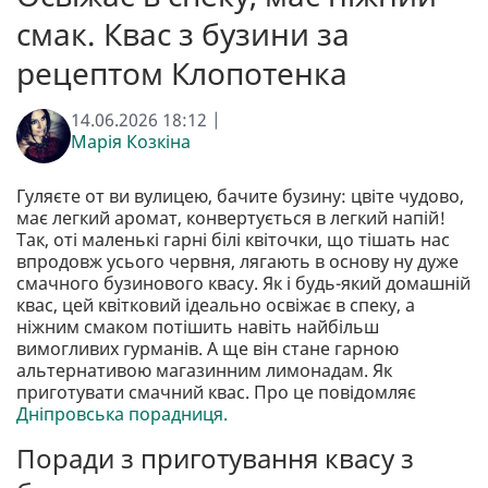
смак. Квас з бузини за
рецептом Клопотенка
14.06.2026 18:12 |
Марія Козкіна
Гуляєте от ви вулицею, бачите бузину: цвіте чудово,
має легкий аромат, конвертується в легкий напій!
Так, оті маленькі гарні білі квіточки, що тішать нас
впродовж усього червня, лягають в основу ну дуже
смачного бузинового квасу. Як і будь-який домашній
квас, цей квітковий ідеально освіжає в спеку, а
ніжним смаком потішить навіть найбільш
вимогливих гурманів. А ще він стане гарною
альтернативою магазинним лимонадам. Як
приготувати смачний квас. Про це повідомляє
Дніпровська порадниця.
Поради з приготування квасу з