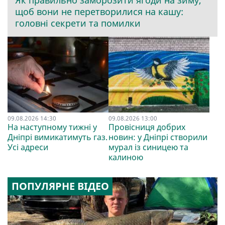
Як правильно заморозити ягоди на зиму,
щоб вони не перетворилися на кашу:
головні секрети та помилки
09.08.2026 14:30
09.08.2026 13:00
На наступному тижні у
Провісниця добрих
Дніпрі вимикатимуть газ.
новин: у Дніпрі створили
Усі адреси
мурал із синицею та
калиною
ПОПУЛЯРНЕ ВІДЕО