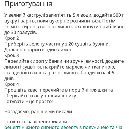
Приготування
У великій каструлі закип’ятіть 5 л води, додайте 500 г
цукру і варіть, поки цукор не розчиниться. Потім
зніміть сироп з вогню і лишіть охолонути приблизно
до 30 градусів.
Крок 2
Приберіть зелену частину з 20 суцвіть бузини.
Довільно наріжте один лимон.
Крок 3
Перелийте сироп у банки чи зручні ємності, додайте
лимон і суцвіття, накрийте марлею чи тканиною,
складеною в кілька разів і лишіть бродити на 4-5
днів.
Крок 4
Процідіть квас, перелийте в порційні пляшки та
зберігайте квас у холодильнику.
Готувати – це просто!
Нагадаємо, раніше ми писали
Готується за лічені хвилини:
рецепт ніжного сирного десерту з полуницею та чіа