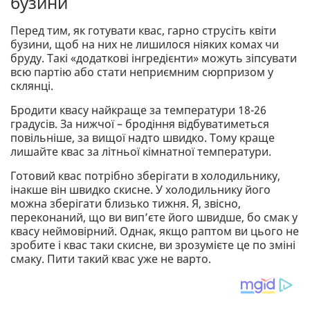
бузини
Перед тим, як готувати квас, гарно струсіть квіти
бузини, щоб на них не лишилося ніяких комах чи
бруду. Такі «додаткові інгредієнти» можуть зіпсувати
всю партію або стати неприємним сюрпризом у
склянці.
Бродити квасу найкраще за температури 18-26
градусів. За нижчої – бродіння відбуватиметься
повільніше, за вищої надто швидко. Тому краще
лишайте квас за літньої кімнатної температури.
Готовий квас потрібно зберігати в холодильнику,
інакше він швидко скисне. У холодильнику його
можна зберігати близько тижня. Я, звісно,
переконаний, що ви вип’єте його швидше, бо смак у
квасу неймовірний. Однак, якщо раптом ви цього не
зробите і квас таки скисне, ви зрозумієте це по зміні
смаку. Пити такий квас уже не варто.