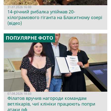
31.07.2026 16:00
14-річний рибалка упіймав 20-
кілограмового гіганта на Блакитному озері
(відео)
ПОПУЛЯРНЕ ФОТО
07.08.2026 18:03
Філатов вручив нагороди командам
ветлікарів, чиї клініки працюють попри
атаки рф