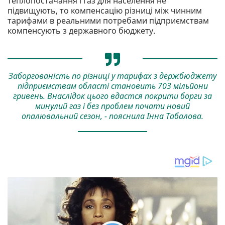
теплопостачання і газ для населення не
підвищують, то компенсацію різниці між чинним
тарифами в реальними потребами підприємствам
компенсують з державного бюджету.
Заборгованість по різниці у тарифах з держбюджету
підприємствам області становить 703 мільйони
гривень. Внаслідок цього вдастся покрити борги за
минулий газ і без проблем почати новий
опалювальний сезон, - пояснила Інна Табалова.