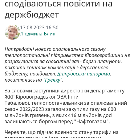
сподіваються повісити на
держбюджет
17.08.2023 16:50 |
Людмила Блик
Напередодні нового опалювального сезону
теплопостачальні підприємства Кіровоградщини не
розрахувалися за спожитий газ - борги планують
покрити коштом компенсації з державного
бюджету, повідомляє
Дніпровська панорама
,
посилаючись на
"Гречку"
.
За словами заступниці директорки департаменту
ЖКГ Кіровоградської ОВА Інни
Табалової, теплопостачальники за опалювальний
сезон 2022/2023 загалом закупили газу на 600
мільйонів гривень, з яких 416 мільйонів досі
залишаються боргом перед "Нафтогазом".
Через те, що під час воєнного стану тарифи на