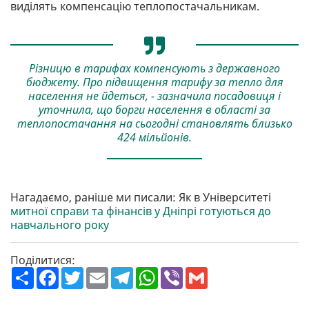
виділять компенсацію теплопостачальникам.
Різницю в тарифах компенсують з державного
бюджету. Про підвищення тарифу за тепло для
населення не йдеться, - зазначила посадовиця і
уточнила, що борги населення в області за
теплопостачання на сьогодні становлять близько
424 мільйонів.
Нагадаємо, раніше ми писали: Як в Університеті
митної справи та фінансів у Дніпрі готуються до
навчального року
Поділитися:
П
F
T
E
T
W
V
G
о
a
w
m
e
h
i
m
ш
c
i
a
l
a
b
a
и
e
t
i
e
t
e
i