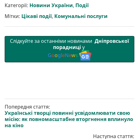
р
b
t
l
g
s
r
l
Категорії:
Новини України
,
Події
и
o
e
r
A
т
o
r
a
p
Мітки:
Цікаві події
,
Комунальні послуги
и
k
m
p
Слідкуйте за останніми новинами
Дніпровської
порадниці
у
G
o
o
g
l
e
N
e
w
s
Попередня стаття:
Українські творці повинні усвідомлювати свою
місію: як повномасштабне вторгнення вплинуло
на кіно
Наступна стаття: