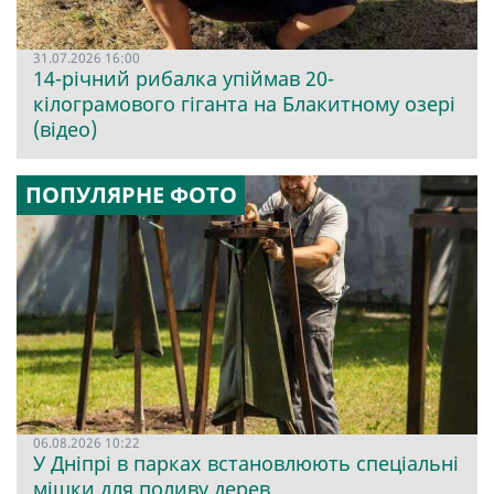
31.07.2026 16:00
14-річний рибалка упіймав 20-
кілограмового гіганта на Блакитному озері
(відео)
ПОПУЛЯРНЕ ФОТО
06.08.2026 10:22
У Дніпрі в парках встановлюють спеціальні
мішки для поливу дерев