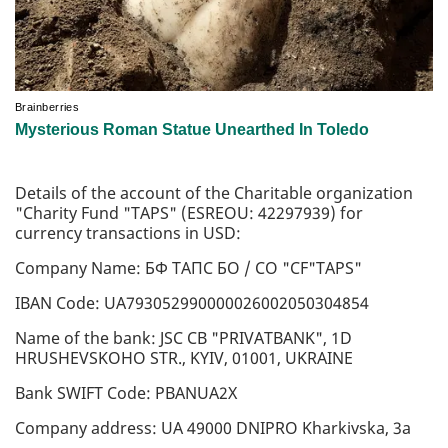
Details of the account of the Charitable organization
"Charity Fund "TAPS" (ESREOU: 42297939) for
currency transactions in USD:
Company Name: БФ TAПC БО / CO "CF"TAPS"
IBAN Code: UA793052990000026002050304854
Name of the bank: JSC CB "PRIVATBANK", 1D
HRUSHEVSKOHO STR., KYIV, 01001, UKRAINE
Bank SWIFT Code: PBANUA2X
Company address: UA 49000 DNIPRO Kharkivska, 3a