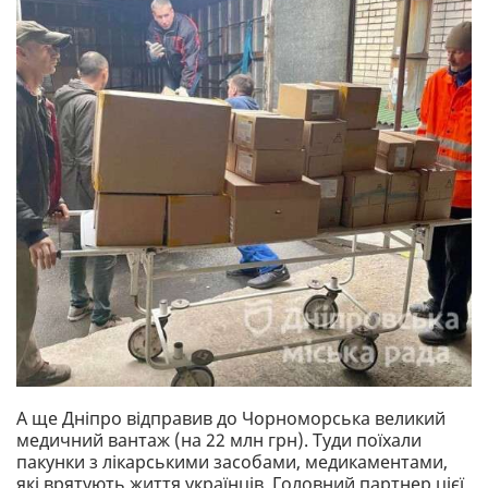
А ще Дніпро відправив до Чорноморська великий
медичний вантаж (на 22 млн грн). Туди поїхали
пакунки з лікарськими засобами, медикаментами,
які врятують життя українців. Головний партнер цієї