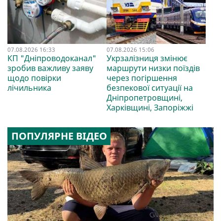
07.08.2026 16:33
07.08.2026 15:06
КП "Дніпроводоканал"
Укрзалізниця змінює
зробив важливу заяву
маршрути низки поїздів
щодо повірки
через погіршення
лічильника
безпекової ситуації на
Дніпропетровщині,
Харківщині, Запоріжжі
ПОПУЛЯРНЕ ВІДЕО