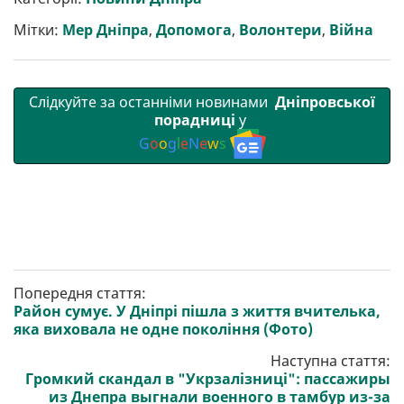
и
o
e
r
A
т
o
r
a
p
Мітки:
Мер Дніпра
,
Допомога
,
Волонтери
,
Війна
и
k
m
p
Слідкуйте за останніми новинами
Дніпровської
порадниці
у
G
o
o
g
l
e
N
e
w
s
Попередня стаття:
Район сумує. У Дніпрі пішла з життя вчителька,
яка виховала не одне покоління (Фото)
Наступна стаття:
Громкий скандал в "Укрзалізниці": пассажиры
из Днепра выгнали военного в тамбур из-за