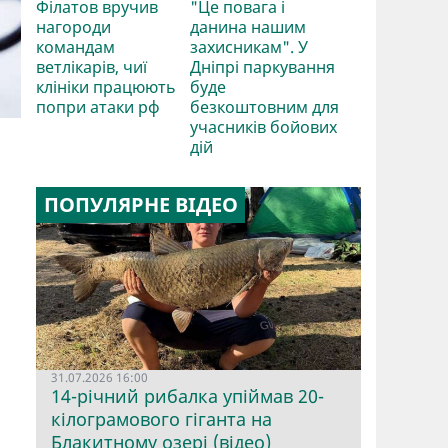
Філатов вручив
"Це повага і
нагороди
данина нашим
командам
захисникам". У
ветлікарів, чиї
Дніпрі паркування
клініки працюють
буде
попри атаки рф
безкоштовним для
учасників бойових
дій
ПОПУЛЯРНЕ ВІДЕО
31.07.2026 16:00
14-річний рибалка упіймав 20-
кілограмового гіганта на
Блакитному озері (відео)