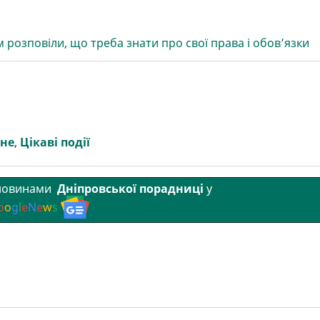
 розповіли, що треба знати про свої права і обов’язки
вне
,
Цікаві події
 новинами
Дніпровської порадниці
у
o
o
g
l
e
N
e
w
s