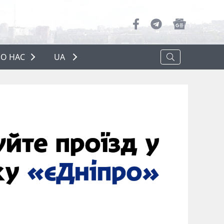
О НАС
UA
ПРО НАС
РЕКЛАМА
ПОЛІТИКА КОНФІДЕНЦІЙНОСТІ