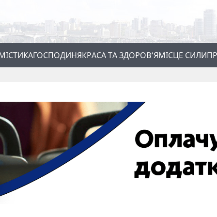
МІСТИКА
ГОСПОДИНЯ
КРАСА ТА ЗДОРОВ’Я
МІСЦЕ СИЛИ
ПР