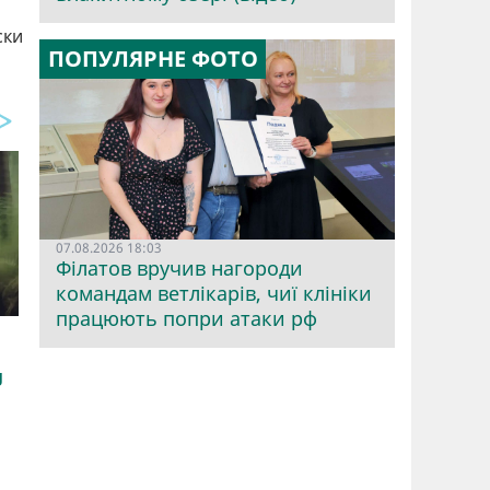
ски
ПОПУЛЯРНЕ ФОТО
07.08.2026 18:03
Філатов вручив нагороди
командам ветлікарів, чиї клініки
працюють попри атаки рф