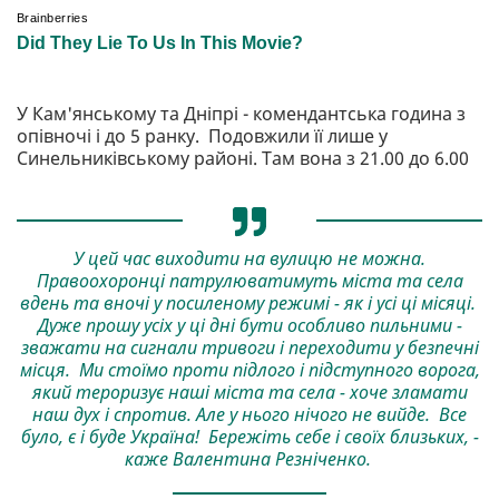
У Кам'янському та Дніпрі - комендантська година з
опівночі і до 5 ранку. Подовжили її лише у
Синельниківському районі. Там вона з 21.00 до 6.00
У цей час виходити на вулицю не можна.
Правоохоронці патрулюватимуть міста та села
вдень та вночі у посиленому режимі - як і усі ці місяці.
Дуже прошу усіх у ці дні бути особливо пильними -
зважати на сигнали тривоги і переходити у безпечні
місця. Ми стоїмо проти підлого і підступного ворога,
який тероризує наші міста та села - хоче зламати
наш дух і спротив. Але у нього нічого не вийде. Все
було, є і буде Україна! Бережіть себе і своїх близьких, -
каже Валентина Резніченко.