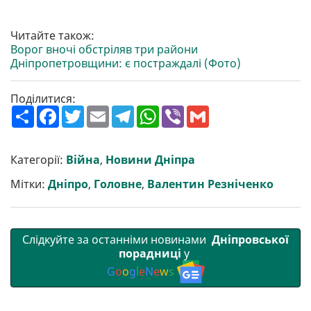
Читайте також:
Ворог вночі обстріляв три райони
Дніпропетровщини: є постраждалі (Фото)
Поділитися:
П
F
T
E
T
W
V
G
о
a
w
m
e
h
i
m
ш
c
i
a
l
a
b
a
и
e
t
i
e
t
e
i
р
b
t
l
g
s
r
l
Категорії:
Війна
,
Новини Дніпра
и
o
e
r
A
т
o
r
a
p
Мітки:
Дніпро
,
Головне
,
Валентин Резніченко
и
k
m
p
Слідкуйте за останніми новинами
Дніпровської
порадниці
у
G
o
o
g
l
e
N
e
w
s