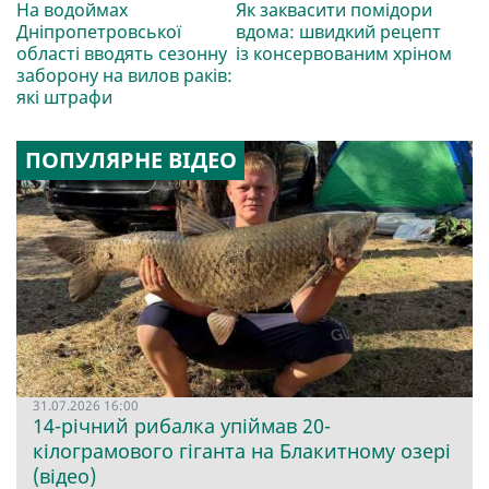
На водоймах
Як заквасити помідори
Дніпропетровської
вдома: швидкий рецепт
області вводять сезонну
із консервованим хріном
заборону на вилов раків:
які штрафи
ПОПУЛЯРНЕ ВІДЕО
31.07.2026 16:00
14-річний рибалка упіймав 20-
кілограмового гіганта на Блакитному озері
(відео)