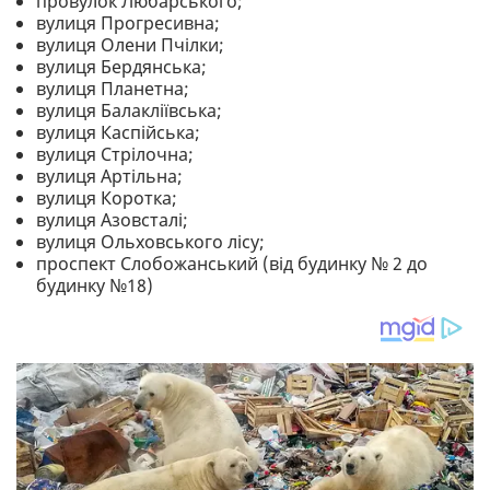
провулок Любарського;
вулиця Прогресивна;
вулиця Олени Пчілки;
вулиця Бердянська;
вулиця Планетна;
вулиця Балакліївська;
вулиця Каспійська;
вулиця Стрілочна;
вулиця Артільна;
вулиця Коротка;
вулиця Азовсталі;
вулиця Ольховського лісу;
проспект Слобожанський (від будинку № 2 до
будинку №18)