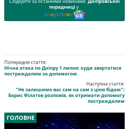
Слідкуйте за останніми новинами
Дніпровської
порадниці
у
G
o
o
g
l
e
N
e
w
s
Попередня стаття:
Нічна атака по Дніпру 1 липня: куди звертатися
постраждалим за допомогою
Наступна стаття:
“Не залишимо вас сам на сам з цією бідою”:
Борис Філатов розповів, як отримати допомогу
постраждалим
ГОЛОВНЕ