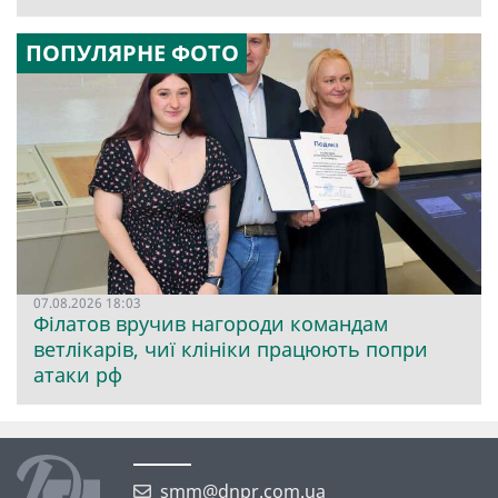
ПОПУЛЯРНЕ ФОТО
07.08.2026 18:03
Філатов вручив нагороди командам
ветлікарів, чиї клініки працюють попри
атаки рф
smm@dnpr.com.ua