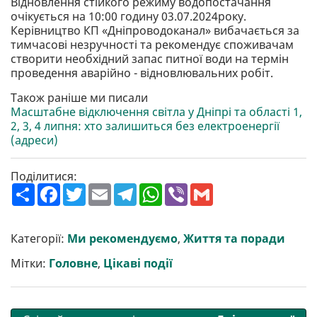
Відновлення стійкого режиму водопостачання
очікується на 10:00 годину 03.07.2024року.
Керівництво КП «Дніпроводоканал» вибачається за
тимчасові незручності та рекомендує споживачам
створити необхідний запас питної води на термін
проведення аварійно - відновлювальних робіт.
Також раніше ми писали
Масштабне відключення світла у Дніпрі та області 1,
2, 3, 4 липня: хто залишиться без електроенергії
(адреси)
Поділитися:
П
F
T
E
T
W
V
G
о
a
w
m
e
h
i
m
ш
c
i
a
l
a
b
a
и
e
t
i
e
t
e
i
р
b
t
l
g
s
r
l
Категорії:
Ми рекомендуємо
,
Життя та поради
и
o
e
r
A
т
o
r
a
p
Мітки:
Головне
,
Цікаві події
и
k
m
p