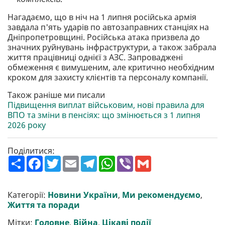
Нагадаємо, що в ніч на 1 липня російська армія
завдала п'ять ударів по автозаправних станціях на
Дніпропетровщині. Російська атака призвела до
значних руйнувань інфраструктури, а також забрала
життя працівниці однієї з АЗС. Запроваджені
обмеження є вимушеним, але критично необхідним
кроком для захисту клієнтів та персоналу компанії.
Також раніше ми писали
Підвищення виплат військовим, нові правила для
ВПО та зміни в пенсіях: що змінюється з 1 липня
2026 року
Поділитися:
П
F
T
E
T
W
V
G
о
a
w
m
e
h
i
m
ш
c
i
a
l
a
b
a
и
e
t
i
e
t
e
i
р
b
t
l
g
s
r
l
Категорії:
Новини України
,
Ми рекомендуємо
,
и
o
e
r
A
Життя та поради
т
o
r
a
p
и
k
m
p
Мітки:
Головне
,
Війна
,
Цікаві події