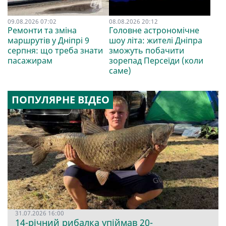
09.08.2026 07:02
08.08.2026 20:12
Ремонти та зміна
Головне астрономічне
маршрутів у Дніпрі 9
шоу літа: жителі Дніпра
серпня: що треба знати
зможуть побачити
пасажирам
зорепад Персеїди (коли
саме)
ПОПУЛЯРНЕ ВІДЕО
31.07.2026 16:00
14-річний рибалка упіймав 20-