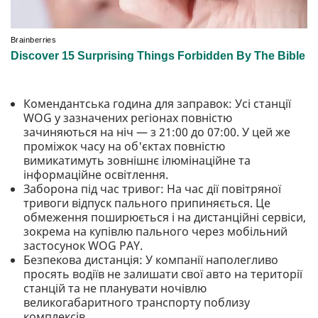
Комендантська година для заправок: Усі станції
WOG у зазначених регіонах повністю
зачиняються на ніч — з 21:00 до 07:00. У цей же
проміжок часу на об'єктах повністю
вимикатимуть зовнішнє ілюмінаційне та
інформаційне освітлення.
Заборона під час тривог: На час дії повітряної
тривоги відпуск пального припиняється. Це
обмеження поширюється і на дистанційні сервіси,
зокрема на купівлю пального через мобільний
застосунок WOG PAY.
Безпекова дистанція: У компанії наполегливо
просять водіїв не залишати свої авто на території
станцій та не планувати ночівлю
великогабаритного транспорту поблизу
комплексів.