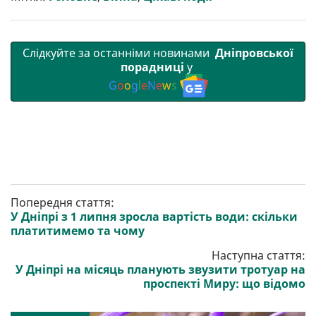
Слідкуйте за останніми новинами
Дніпровської
порадниці
у
G
o
o
g
l
e
N
e
w
s
Попередня стаття:
У Дніпрі з 1 липня зросла вартість води: скільки
платитимемо та чому
Наступна стаття:
У Дніпрі на місяць планують звузити тротуар на
проспекті Миру: що відомо