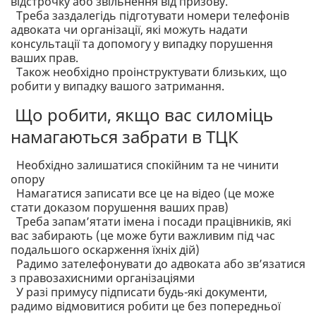
відстрочку або звільнення від призову.
Треба заздалегідь підготувати номери телефонів
адвоката чи організації, які можуть надати
консультації та допомогу у випадку порушення
ваших прав.
Також необхідно проінструктувати близьких, що
робити у випадку вашого затримання.
Що робити, якщо вас силоміць
намагаються забрати в ТЦК
Необхідно залишатися спокійним та не чинити
опору
Намагатися записати все це на відео (це може
стати доказом порушення ваших прав)
Треба запам’ятати імена і посади працівників, які
вас забирають (це може бути важливим під час
подальшого оскарження їхніх дій)
Радимо зателефонувати до адвоката або зв’язатися
з правозахисними організаціями
У разі примусу підписати будь-які документи,
радимо відмовитися робити це без попередньої