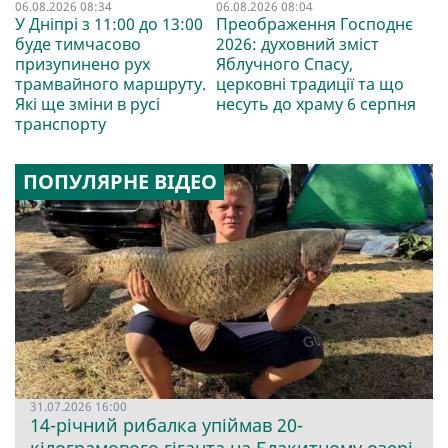
06.08.2026 08:34
06.08.2026 08:04
У Дніпрі з 11:00 до 13:00
Преображення Господнє
буде тимчасово
2026: духовний зміст
призупинено рух
Яблучного Спасу,
трамвайного маршруту.
церковні традиції та що
Які ще зміни в русі
несуть до храму 6 серпня
транспорту
ПОПУЛЯРНЕ ВІДЕО
31.07.2026 16:00
14-річний рибалка упіймав 20-