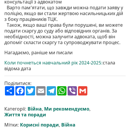
консультації з адвокатом
Варто пам’ятати, що завжди можна подати заяву у
поліцію, якщо ви стали жертвою насильницьких дій
з боку працівників ТЦК.
Також, якщо ваші права були порушені, ви можете
подати скаргу до суду або відповідних органів. За
необхідності, можна залучити адвоката, щоб він
допоміг скласти скаргу та супроводжувати процес.
Нагадаємо, раніше ми писали
Коли почнеться навчальний рік 2024-2025:
стала
відома дата
Поділитися:
П
F
T
E
T
W
V
G
о
a
w
m
e
h
i
m
ш
c
i
a
l
a
b
a
и
e
t
i
e
t
e
i
р
b
t
l
g
s
r
l
Категорії:
Війна
,
Ми рекомендуємо
,
и
o
e
r
A
Життя та поради
т
o
r
a
p
и
k
m
p
Мітки:
Корисні поради
,
Війна