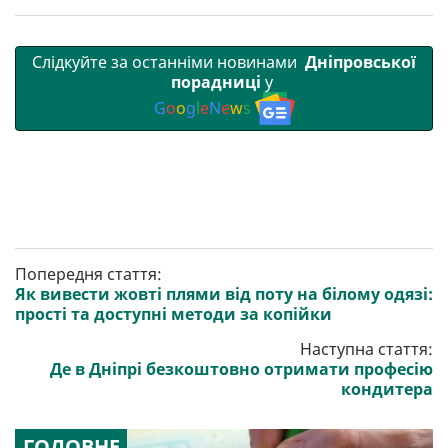
Слідкуйте за останніми новинами
Дніпровської
порадниці
у
G
o
o
g
l
e
N
e
w
s
Попередня стаття:
Як вивести жовті плями від поту на білому одязі:
прості та доступні методи за копійки
Наступна стаття:
Де в Дніпрі безкоштовно отримати професію
кондитера
ГОЛОВНЕ