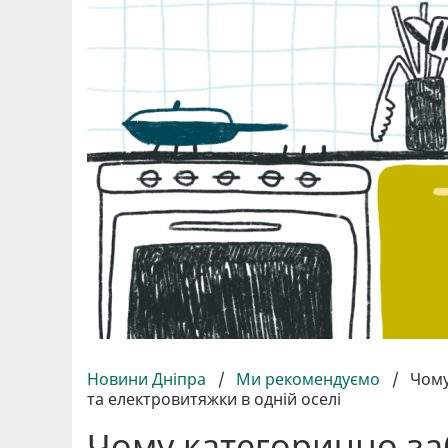
Новини Дніпра
/
Ми рекомендуємо
/
Чому
та електровитяжки в одній оселі
Чому категорично з