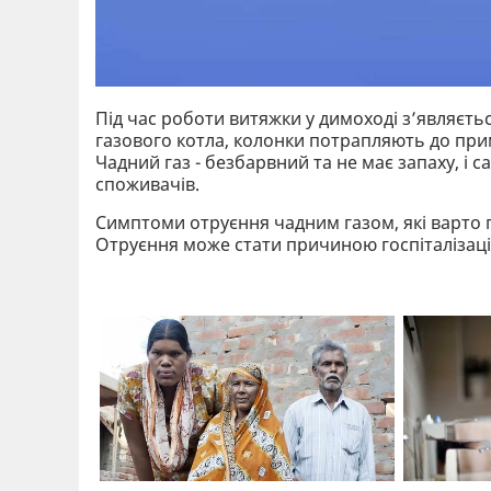
Під час роботи витяжки у димоході з’являєтьс
газового котла, колонки потрапляють до пр
Чадний газ - безбарвний та не має запаху, і
споживачів.
Симптоми отруєння чадним газом, які варто п
Отруєння може стати причиною госпіталізаці