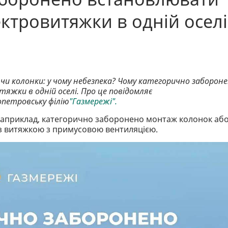
ектровитяжки в одній оселі
и колонки: у чому небезпека? Чому категорично заборон
жки в одній оселі. Про це повідомляє
опетровську філію
"Газмережі".
 Наприклад, категорично заборонено монтаж колонок аб
 з витяжкою з примусовою вентиляцією.