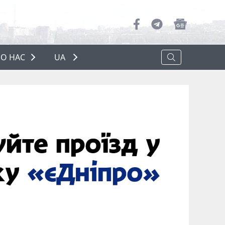
О НАС
UA
ПРО НАС
РЕКЛАМА
ПОЛІТИКА КОНФІДЕНЦІЙНОСТІ