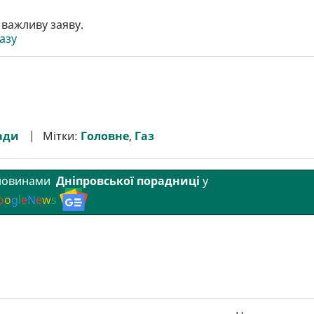
 важливу заяву.
азу
ади
Мітки:
Головне
,
Газ
 новинами
Дніпровської порадниці
у
o
o
g
l
e
N
e
w
s