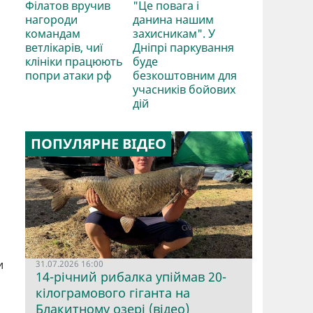
Філатов вручив
"Це повага і
нагороди
данина нашим
командам
захисникам". У
ветлікарів, чиї
Дніпрі паркування
клініки працюють
буде
попри атаки рф
безкоштовним для
учасників бойових
дій
ПОПУЛЯРНЕ ВІДЕО
и
31.07.2026 16:00
14-річний рибалка упіймав 20-
кілограмового гіганта на
Блакитному озері (відео)