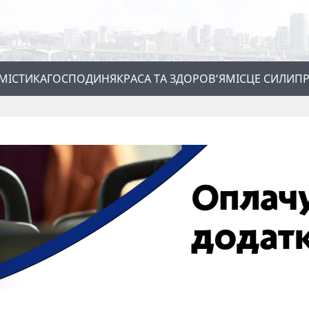
МІСТИКА
ГОСПОДИНЯ
КРАСА ТА ЗДОРОВ’Я
МІСЦЕ СИЛИ
ПР