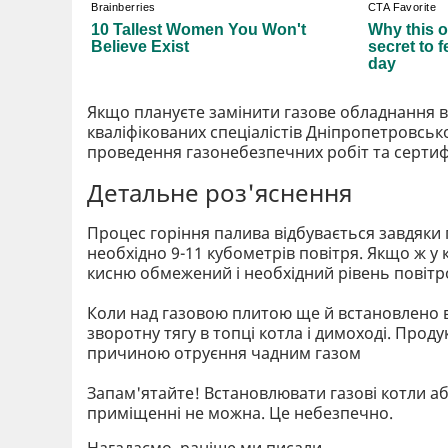
Якщо плануєте замінити газове обладнання в
кваліфікованих спеціалістів Дніпропетровсько
проведення газонебезпечних робіт та серти
Детальне роз'яснення
Процес горіння палива відбувається завдяки п
необхідно 9-11 кубометрів повітря. Якщо ж у
кисню обмежений і необхідний рівень повітро
⠀
Коли над газовою плитою ще й встановлено в
зворотну тягу в топці котла і димоході. Про
причиною отруєння чадним газом
⠀
Запам'ятайте! Встановлювати газові котли аб
приміщенні не можна. Це небезпечно.
Нагадаємо, раніше ми писали