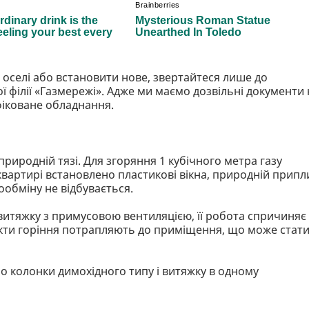
 оселі або встановити нове, звертайтеся лише до
ї філії «Газмережі». Адже ми маємо дозвільні документи 
фіковане обладнання.
риродній тязі. Для згоряння 1 кубічного метра газу
 квартирі встановлено пластикові вікна, природній припл
обміну не відбувається.
итяжку з примусовою вентиляцією, її робота спричиняє
дукти горіння потрапляють до приміщення, що може стат
о колонки димохідного типу і витяжку в одному