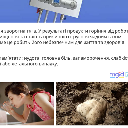
я зворотна тяга. У результаті продукти горіння від робо
иміщення та стають причиною отруєння чадним газом.
 саме це робить його небезпечним для життя та здоров’я
ам’ятати: нудота, головна біль, запаморочення, слабкіс
ї або летального випадку.