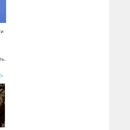
ти
ть.