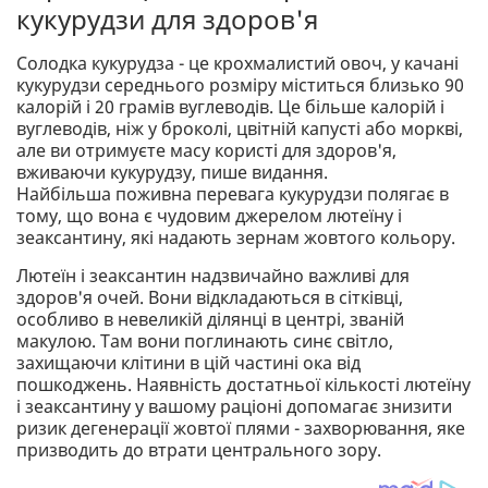
кукурудзи для здоров'я
Солодка кукурудза - це крохмалистий овоч, у качані
кукурудзи середнього розміру міститься близько 90
калорій і 20 грамів вуглеводів. Це більше калорій і
вуглеводів, ніж у броколі, цвітній капусті або моркві,
але ви отримуєте масу користі для здоров'я,
вживаючи кукурудзу, пише видання.
Найбільша поживна перевага кукурудзи полягає в
тому, що вона є чудовим джерелом лютеїну і
зеаксантину, які надають зернам жовтого кольору.
Лютеїн і зеаксантин надзвичайно важливі для
здоров'я очей. Вони відкладаються в сітківці,
особливо в невеликій ділянці в центрі, званій
макулою. Там вони поглинають синє світло,
захищаючи клітини в цій частині ока від
пошкоджень. Наявність достатньої кількості лютеїну
і зеаксантину у вашому раціоні допомагає знизити
ризик дегенерації жовтої плями - захворювання, яке
призводить до втрати центрального зору.