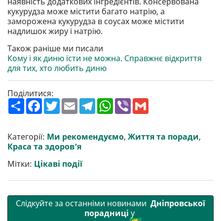
наявність додаткових інгредієнтів. Консервована
кукурудза може містити багато натрію, а
заморожена кукурудза в соусах може містити
надлишок жиру і натрію.
Також раніше ми писали
Кому і як диню їсти не можна. Справжнє відкриття
для тих, хто любить диню
Поділитися:
П
F
T
E
T
W
V
G
о
a
w
m
e
h
i
m
ш
c
i
a
l
a
b
a
и
e
t
i
e
t
e
i
р
b
t
l
g
s
r
l
Категорії:
Ми рекомендуємо
,
Життя та поради
,
и
o
e
r
A
Краса та здоров’я
т
o
r
a
p
и
k
m
p
Мітки:
Цікаві події
Слідкуйте за останніми новинами
Дніпровської
порадниці
у