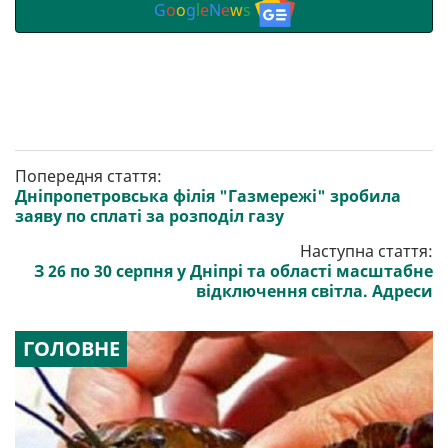
G
o
o
g
l
e
N
e
w
s
Попередня стаття:
Дніпропетровська філія "Газмережі" зробила
заяву по сплаті за розподіл газу
Наступна стаття:
З 26 по 30 серпня у Дніпрі та області масштабне
відключення світла. Адреси
ГОЛОВНЕ