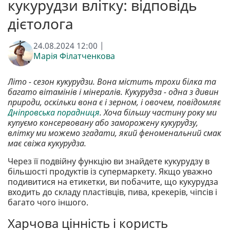
кукурудзи влітку: відповідь
дієтолога
24.08.2024 12:00 |
Марія Філатченкова
Літо - сезон кукурудзи. Вона містить трохи білка та
багато вітамінів і мінералів. Кукурудза - одна з дивин
природи, оскільки вона є і зерном, і овочем, повідомляє
Дніпровська порадниця
. Хоча більшу частину року ми
купуємо консервовану або заморожену кукурудзу,
влітку ми можемо згадати, який феноменальний смак
має свіжа кукурудза.
Через її подвійну функцію ви знайдете кукурудзу в
більшості продуктів із супермаркету. Якщо уважно
подивитися на етикетки, ви побачите, що кукурудза
входить до складу пластівців, пива, крекерів, чіпсів і
багато чого іншого.
Харчова цінність і користь