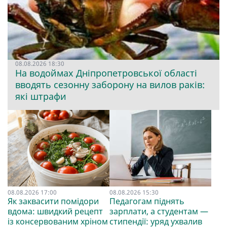
08.08.2026 18:30
На водоймах Дніпропетровської області
вводять сезонну заборону на вилов раків:
які штрафи
08.08.2026 17:00
08.08.2026 15:30
Як заквасити помідори
Педагогам піднять
вдома: швидкий рецепт
зарплати, а студентам —
із консервованим хріном
стипендії: уряд ухвалив