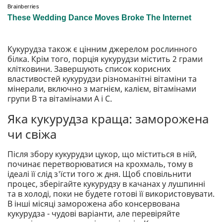
Кукурудза також є цінним джерелом рослинного
білка. Крім того, порція кукурудзи містить 2 грами
клітковини. Завершують список корисних
властивостей кукурудзи різноманітні вітаміни та
мінерали, включно з магнієм, калієм, вітамінами
групи В та вітамінами А і С.
Яка кукурудза краща: заморожена
чи свіжа
Після збору кукурудзи цукор, що міститься в ній,
починає перетворюватися на крохмаль, тому в
ідеалі її слід з'їсти того ж дня. Щоб сповільнити
процес, зберігайте кукурудзу в качанах у лушпинні
та в холоді, поки не будете готові її використовувати.
В інші місяці заморожена або консервована
кукурудза - чудові варіанти, але перевіряйте