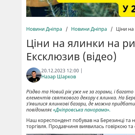
Новини Дніпра
/
Новини Дніпра
/
Ціни на
Ціни на ялинки на ри
Ексклюзив (відео)
20.12.2023 12:00 |
Назар Шарков
Різдво та Новий рік уже не за горами, і бага
елементів святкового декору є ялинка.
На Бер
з’явилися ялинкові базари, де можна придбати
повідомляє
«Дніпровська панорама».
Наш кореспондент побував на Березинці та на
торгівля. Продавчиня виявилась говіркою та 