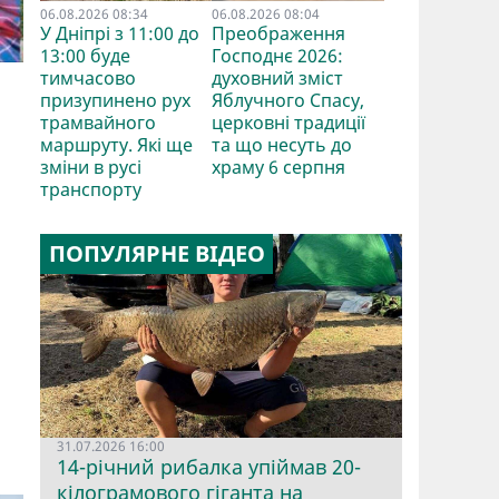
06.08.2026 08:34
06.08.2026 08:04
У Дніпрі з 11:00 до
Преображення
13:00 буде
Господнє 2026:
тимчасово
духовний зміст
призупинено рух
Яблучного Спасу,
трамвайного
церковні традиції
маршруту. Які ще
та що несуть до
зміни в русі
храму 6 серпня
транспорту
ПОПУЛЯРНЕ ВІДЕО
31.07.2026 16:00
14-річний рибалка упіймав 20-
кілограмового гіганта на