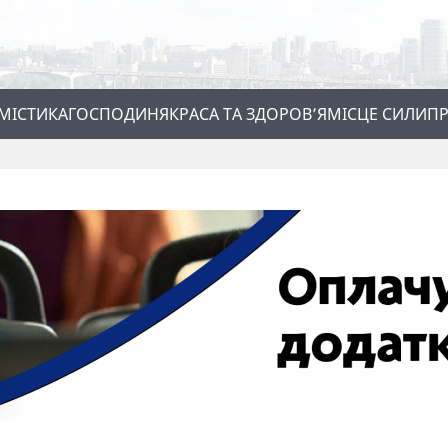
МІСТИКА
ГОСПОДИНЯ
КРАСА ТА ЗДОРОВ’Я
МІСЦЕ СИЛИ
ПР