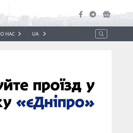
О НАС
UA
ПРО НАС
РЕКЛАМА
ПОЛІТИКА КОНФІДЕНЦІЙНОСТІ