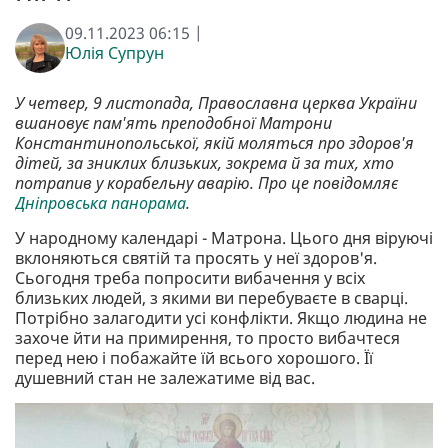
09.11.2023 06:15 |
Юлія Супрун
У четвер, 9 листопада, Православна церква України
вшановує пам'ять преподобної Матрони
Константинопольської, якій моляться про здоров'я
дітей, за зниклих близьких, зокрема й за тих, хто
потрапив у корабельну аварію. Про це повідомляє
Дніпровська панорама
.
У народному календарі - Матрона. Цього дня віруючі
вклоняються святій та просять у неї здоров'я.
Сьогодня треба попросити вибачення у всіх
близьких людей, з якими ви перебуваєте в сварці.
Потрібно залагодити усі конфлікти. Якщо людина не
захоче йти на примирення, то просто вибачтеся
перед нею і побажайте їй всього хорошого. Її
душевний стан не залежатиме від вас.