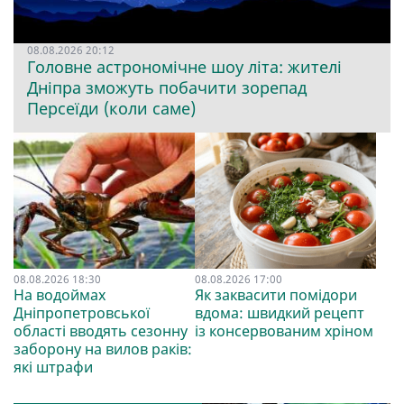
08.08.2026 20:12
Головне астрономічне шоу літа: жителі
Дніпра зможуть побачити зорепад
Персеїди (коли саме)
08.08.2026 18:30
08.08.2026 17:00
На водоймах
Як заквасити помідори
Дніпропетровської
вдома: швидкий рецепт
області вводять сезонну
із консервованим хріном
заборону на вилов раків:
які штрафи