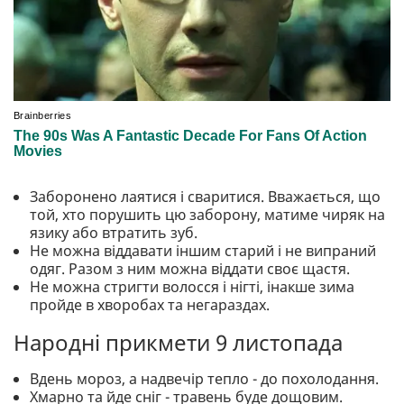
Заборонено лаятися і сваритися. Вважається, що
той, хто порушить цю заборону, матиме чиряк на
язику або втратить зуб.
Не можна віддавати іншим старий і не випраний
одяг. Разом з ним можна віддати своє щастя.
Не можна стригти волосся і нігті, інакше зима
пройде в хворобах та негараздах.
Народні прикмети 9 листопада
Вдень мороз, а надвечір тепло - до похолодання.
Хмарно та йде сніг - травень буде дощовим.