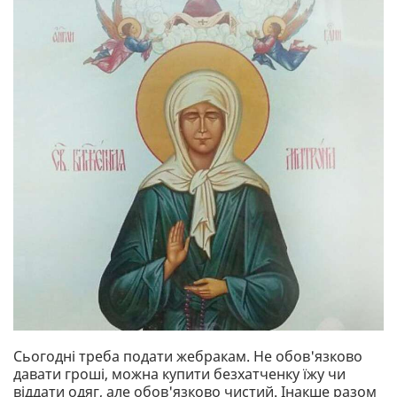
Сьогодні треба подати жебракам. Не обов'язково
давати гроші, можна купити безхатченку їжу чи
віддати одяг, але обов'язково чистий. Інакше разом