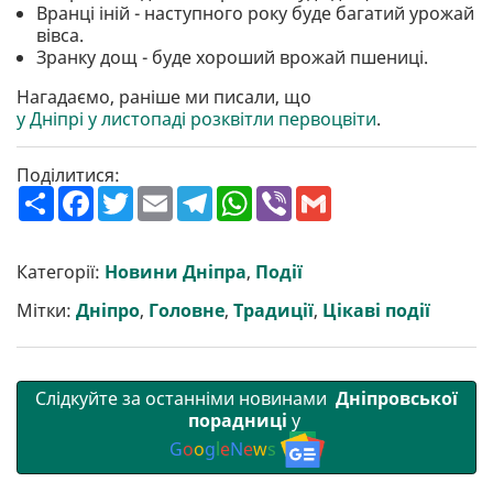
Вранці іній - наступного року буде багатий урожай
вівса.
Зранку дощ - буде хороший врожай пшениці.
Нагадаємо, раніше ми писали, що
у Дніпрі у листопаді розквітли первоцвіти
.
Поділитися:
П
F
T
E
T
W
V
G
о
a
w
m
e
h
i
m
ш
c
i
a
l
a
b
a
и
e
t
i
e
t
e
i
р
b
t
l
g
s
r
l
Категорії:
Новини Дніпра
,
Події
и
o
e
r
A
т
o
r
a
p
Мітки:
Дніпро
,
Головне
,
Традиції
,
Цікаві події
и
k
m
p
Слідкуйте за останніми новинами
Дніпровської
порадниці
у
G
o
o
g
l
e
N
e
w
s