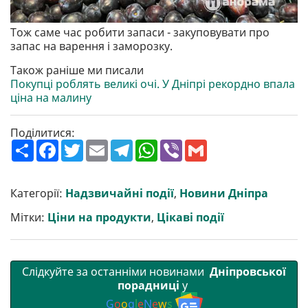
Тож саме час робити запаси - закуповувати про
запас на варення і заморозку.
Також раніше ми писали
Покупці роблять великі очі. У Дніпрі рекордно впала
ціна на малину
Поділитися:
П
F
T
E
T
W
V
G
о
a
w
m
e
h
i
m
ш
c
i
a
l
a
b
a
и
e
t
i
e
t
e
i
р
b
t
l
g
s
r
l
Категорії:
Надзвичайні події
,
Новини Дніпра
и
o
e
r
A
т
o
r
a
p
Мітки:
Ціни на продукти
,
Цікаві події
и
k
m
p
Слідкуйте за останніми новинами
Дніпровської
порадниці
у
G
o
o
g
l
e
N
e
w
s