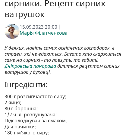
сирники. Рецепт сирних
ватрушок
15.09.2023 20:00 |
Марія Філатченкова
У деяких, навіть самих освідчених господарок, є
страви, які не вдаються. Багато хто скаржиться
саме на сирникі - то повзуть, то забиті.
Дніпровська панорама
ділиться рецептом сирних
ватрушок у духовці.
Інгредієнти:
300 г розсипчастого сиру;
2 яйця;
80 г борошна;
1/2 ч. л. розпушувача;
Підсолоджувач за смаком.
Для начинки:
180 г м'якого сиру;