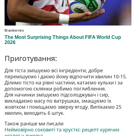
Приготування:
Для тіста змішуємо всі інгредієнти, добре
перемішуємо і даємо йому відпочити хвилин 10-15.
Ділимо тісто на рівні частини, катаємо кульки і за
допомогою склянки робимо поглиблення.
Для начинки змішуємо підсолоджувач і сир,
викладаємо масу по ватрушках, змащуємо їх
жовтком і поміщаємо зверху ягоду. Випікаємо 25
хвилин, виходить 6 штук.
Також раніше ми писали
Неймовірно соковиті та хрусткі: рецепт курячих
котлет у духовці