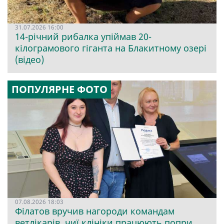
31.07.2026 16:00
14-річний рибалка упіймав 20-
кілограмового гіганта на Блакитному озері
(відео)
ПОПУЛЯРНЕ ФОТО
07.08.2026 18:03
Філатов вручив нагороди командам
ветлікарів, чиї клініки працюють попри