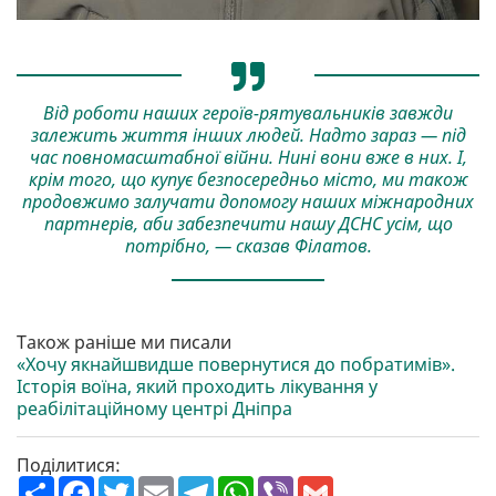
Від роботи наших героїв-рятувальників завжди
залежить життя інших людей. Надто зараз — під
час повномасштабної війни. Нині вони вже в них. І,
крім того, що купує безпосередньо місто, ми також
продовжимо залучати допомогу наших міжнародних
партнерів, аби забезпечити нашу ДСНС усім, що
потрібно, — сказав Філатов.
Також раніше ми писали
«Хочу якнайшвидше повернутися до побратимів».
Історія воїна, який проходить лікування у
реабілітаційному центрі Дніпра
Поділитися:
П
F
T
E
T
W
V
G