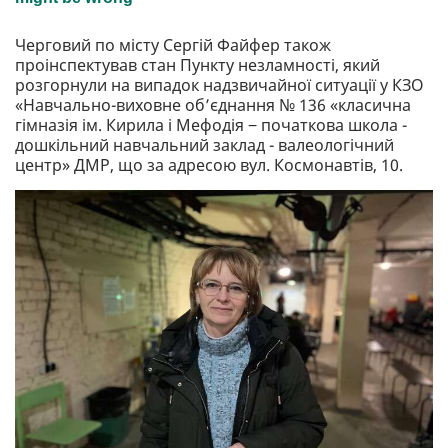
Черговий по місту Сергій Файфер також
проінспектував стан Пункту незламності, який
розгорнули на випадок надзвичайної ситуації у КЗО
«Навчально-виховне об’єднання № 136 «класична
гімназія ім. Кирила і Мефодія ‒ початкова школа -
дошкільний навчальний заклад - валеологічний
центр» ДМР, що за адресою вул. Космонавтів, 10.