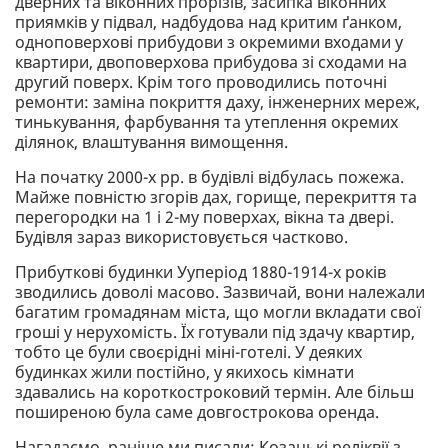
дверних та віконних прорізів, засипка віконних
приямків у підвал, надбудова над критим ґанком,
одноповерхові прибудови з окремими входами у
квартири, двоповерхова прибудова зі сходами на
другий поверх. Крім того проводились поточні
ремонти: заміна покриття даху, інженерних мереж,
тинькування, фарбування та утеплення окремих
ділянок, влаштування вимощення.
На початку 2000-х рр. в будівлі відбулась пожежа.
Майже повністю згорів дах, горище, перекриття та
перегородки на 1 і 2-му поверхах, вікна та двері.
Будівля зараз використовується частково.
Прибуткові будинки Ууперіод 1880-1914-х років
зводились доволі масово. Зазвичай, вони належали
багатим громадянам міста, що могли вкладати свої
гроші у нерухомість. Їх готували під здачу квартир,
тобто це були своєрідні міні-готелі. У деяких
будинках жили постійно, у якихось кімнати
здавались на короткостроковий термін. Але більш
поширеною була саме довгострокова оренда.
Нагадаємо, раніше ми писали: Козацькі реліквії з