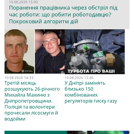
10.08.2026 15:00
Поранення працівника через обстріл під
час роботи: що робити роботодавцю?
Покроковий алгоритм дій
10.08.2026 14:33
10.08.2026 13:46
Третій місяць
У Дніпрі замінять
розшукують 26-річного
близько 150
Михайла Махиню з
комбінованих
Дніпропетровщини.
регуляторів тиску газу
Поліція та волонтери
прочесали лісосмуги й
водойми