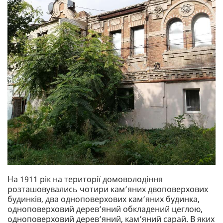
На 1911 рік на території домоволодіння
розташовувались чотири кам’яних двоповерхових
будинків, два одноповерхових кам’яних будинка,
одноповерховий дерев’яний обкладений цеглою,
одноповерховий дерев’яний, кам’яний сарай. В яких