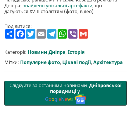
Дніпра:
знайдено унікальні артефакти
, що
датуються XVIІI століттям (фото, відео)
Поділитися:
П
F
T
E
T
W
V
G
о
a
w
m
e
h
i
m
ш
c
i
a
l
a
b
a
и
e
t
i
e
t
e
i
р
b
t
l
g
s
r
l
Категорії:
Новини Дніпра
,
Історія
и
o
e
r
A
т
o
r
a
p
Мітки:
Популярне фото
,
Цікаві події
,
Архітектура
и
k
m
p
Слідкуйте за останніми новинами
Дніпровської
порадниці
у
G
o
o
g
l
e
N
e
w
s