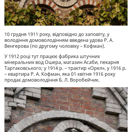
10 грудня 1911 року, відповідно до заповіту, у
володіння домоволодінням введена удова Р. А.
Венгерова (по другому чоловіку – Кофман).
У 1912 році тут працює фабрика штучних
мінеральних вод Ошера, магазин Асаби, пекарня
Тартаковського; у 1914 р. – трактир «Орел», у 1916 р.
– квартира Р. А. Кофман, яка 01 квітня 1916 року
продає домоволодіння Б. Л. Воробейчик.