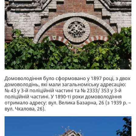
Домоволодіння було сформовано у 1897 році, з двох
домоволодінь, які мали загальноміську адресацію:
№ 43 у 3-й поліційній частині та № 2333/ 353 у 3-й
поліційній частині. У 1890-ті роки домоволодіння
отримало адресу: вул. Велика Базарна, 26 (з 1939 р. –
вул. Чкалова, 26).