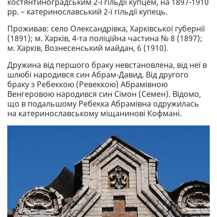
костянтиноградським 2-ї гільдії купцем, на 1897-1910
рр. – катеринославський 2-ї гільдії купець.
Проживав: село Олександрівка, Харківської губернії
(1891); м. Харків, 4-та поліційна частина № 8 (1897);
м. Харків, Вознесенський майдан, 6 (1910).
Дружина від першого браку невстановлена, від неї в
шлюбі народився син Абрам-Давид. Від другого
браку з Ребеккою (Ревеккою) Абрамівною
Венгеровою народився син Сімон (Семен). Відомо,
що в подальшому Ребекка Абрамівна одружилась
на катеринославському міщанинові Кофмані.