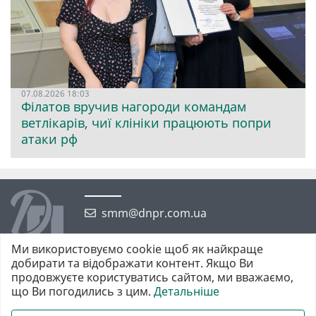
07.08.2026 18:03
Філатов вручив нагороди командам
ветлікарів, чиї клініки працюють попри
атаки рф
smm@dnpr.com.ua
Ми використовуємо cookie щоб як найкраще
добирати та відображати контент. Якщо Ви
продовжуєте користуватись сайтом, ми вважаємо,
що Ви погодились з цим.
Детальніше
©2026 https://dnpr.com.ua Дніпровська порадниця
Всі права захищені. При повному або частковому використанні