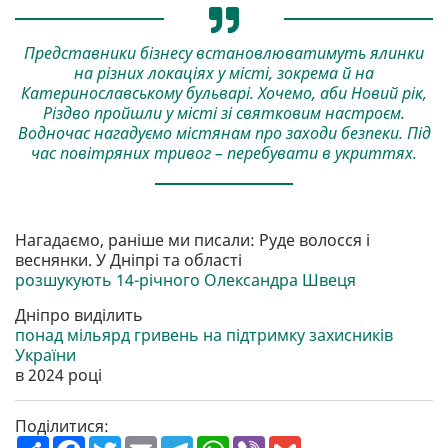
Представники бізнесу встановлюватимуть ялинки
на різних локаціях у місті, зокрема й на
Катеринославському бульварі. Хочемо, аби Новий рік,
Різдво пройшли у місті зі святковим настроєм.
Водночас нагадуємо містянам про заходи безпеки. Під
час повітряних тривог – перебувати в укриттях.
Нагадаємо, раніше ми писали: Руде волосся і
веснянки. У Дніпрі та області
розшукують 14-річного Олександра Швеця
Дніпро виділить
понад мільярд гривень на підтримку захисників
України
в 2024 році
Поділитися:
П
F
T
E
T
W
V
G