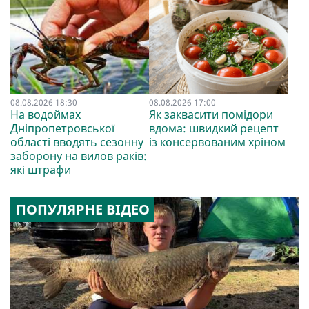
08.08.2026 18:30
08.08.2026 17:00
На водоймах
Як заквасити помідори
Дніпропетровської
вдома: швидкий рецепт
області вводять сезонну
із консервованим хріном
заборону на вилов раків:
які штрафи
ПОПУЛЯРНЕ ВІДЕО