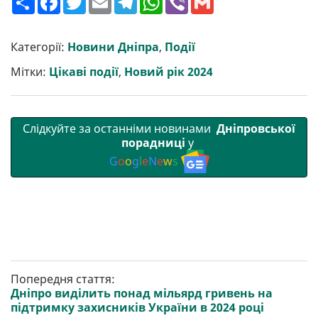
о
a
w
m
e
h
i
m
ш
c
i
a
l
a
b
a
и
e
t
i
e
t
e
i
р
b
t
l
g
s
r
l
Категорії:
Новини Дніпра
,
Події
и
o
e
r
A
т
o
r
a
p
Мітки:
Цікаві події
,
Новий рік 2024
и
k
m
p
Слідкуйте за останніми новинами
Дніпровської
порадниці
у
G
o
o
g
l
e
N
e
w
s
Попередня стаття:
Дніпро виділить понад мільярд гривень на
підтримку захисників України в 2024 році