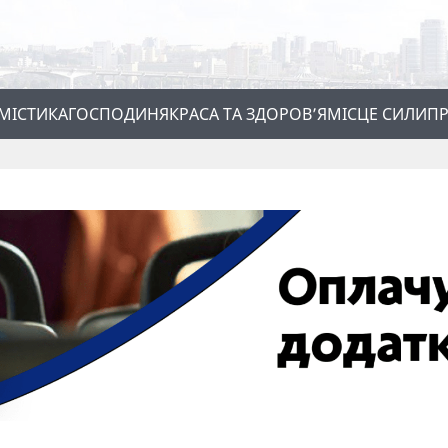
МІСТИКА
ГОСПОДИНЯ
КРАСА ТА ЗДОРОВ’Я
МІСЦЕ СИЛИ
ПР