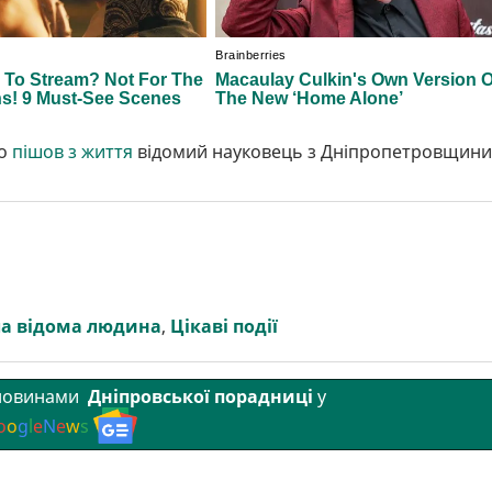
що
пішов з життя
відомий науковець з Дніпропетровщини
а відома людина
,
Цікаві події
 новинами
Дніпровської порадниці
у
o
o
g
l
e
N
e
w
s