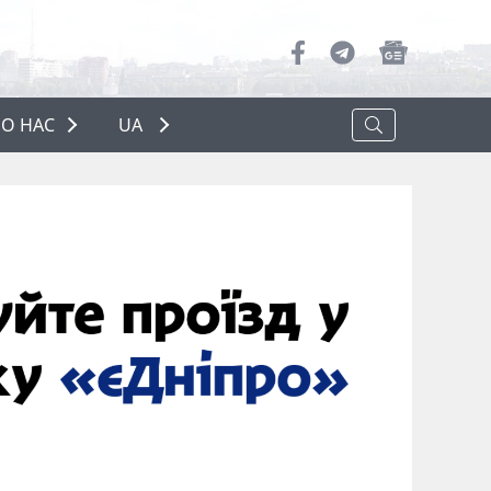
О НАС
UA
ПРО НАС
РЕКЛАМА
ПОЛІТИКА КОНФІДЕНЦІЙНОСТІ