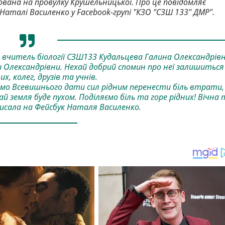
вана на провулку Крушельницької. Про це повідомляє
аталі Василенко у Facebook-групі "КЗО "СЗШ 133" ДМР".
ь вчитель біології СЗШ133 Кудальцева Галина Олександрівн
 Олександрівни. Нехай добрий спомин про неї залишиться
их, колег, друзів та учнів.
имо Всевишнього дати сил рідним перенести біль втрати,
й земля буде пухом. Поділяємо біль та горе рідних! Вічна 
писала на Фейсбук Наталя Василенко.