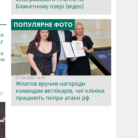
Блакитному озері (відео)
ПОПУЛЯРНЕ ФОТО
а.
 у
 а
та
07.08.2026 18:03
Філатов вручив нагороди
командам ветлікарів, чиї клініки
працюють попри атаки рф