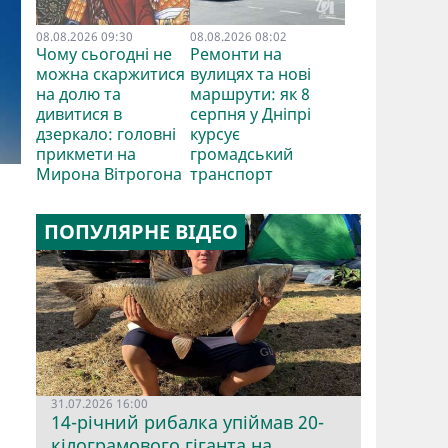
08.08.2026 09:30
08.08.2026 08:02
Чому сьогодні не
Ремонти на
можна скаржитися
вулицях та нові
на долю та
маршрути: як 8
дивитися в
серпня у Дніпрі
дзеркало: головні
курсує
прикмети на
громадський
Мирона Вітрогона
транспорт
ПОПУЛЯРНЕ ВІДЕО
31.07.2026 16:00
14-річний рибалка упіймав 20-
кілограмового гіганта на