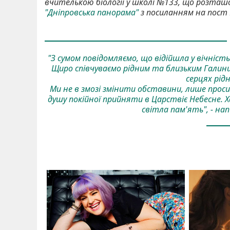
вчителькою біології у школі №133, що розташо
"Дніпровська панорама"
з посиланням на пост Н
"З сумом повідомляємо, що відійшла у вічніст
Щиро співчуваємо рідним та близьким Галини
серцях рідн
Ми не в змозі змінити обставини, лише прос
душу покійної прийняти в Царствіє Небесне. Ха
світла пам'ять", - на