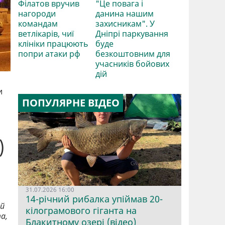
Філатов вручив
"Це повага і
нагороди
данина нашим
командам
захисникам". У
ветлікарів, чиї
Дніпрі паркування
клініки працюють
буде
попри атаки рф
безкоштовним для
учасників бойових
дій
и
ПОПУЛЯРНЕ ВІДЕО
)
31.07.2026 16:00
14-річний рибалка упіймав 20-
ий
кілограмового гіганта на
а,
Блакитному озері (відео)