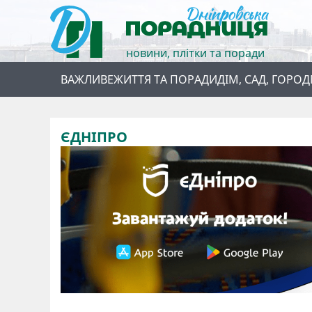
новини, плітки та поради
ВАЖЛИВЕ
ЖИТТЯ ТА ПОРАДИ
ДІМ, САД, ГОРОД
ЄДНІПРО