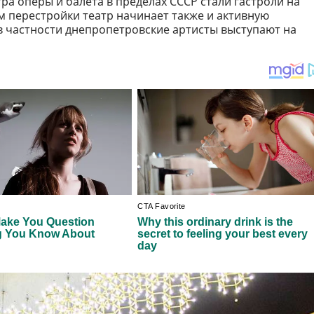
а оперы и балета в пределах СССР стали гастроли на
ом перестройки театр начинает также и активную
в частности днепропетровские артисты выступают на