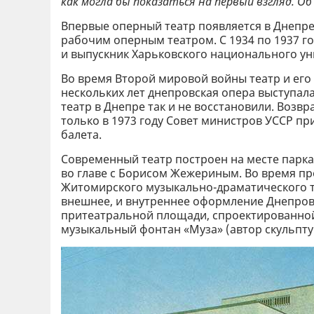
как могла бы показаться на первый взгляд. 
Впервые оперный театр появляется в Днепре 
рабочим оперным театром. С 1934 по 1937 го
и выпускник Харьковского национального уни
Во время Второй мировой войны театр и его
нескольких лет днепровская опера выступала
театр в Днепре так и не восстановили. Возв
только в 1973 году Совет министров УССР п
балета.
Современный театр построен на месте парка
во главе с Борисом Жежериным. Во время п
Житомирского музыкально-драматического т
внешнее, и внутреннее оформление Днепров
притеатральной площади, спроектированной
музыкальный фонтан «Муза» (автор скульпт