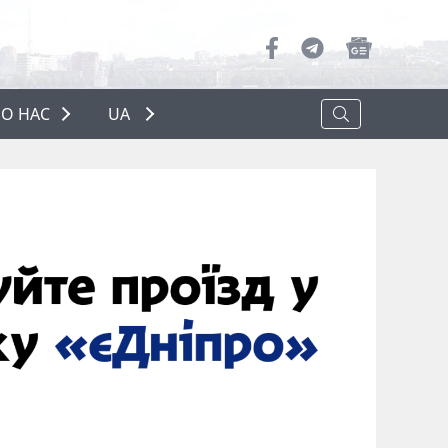
О НАС
UA
ПРО НАС
РЕКЛАМА
ПОЛІТИКА КОНФІДЕНЦІЙНОСТІ