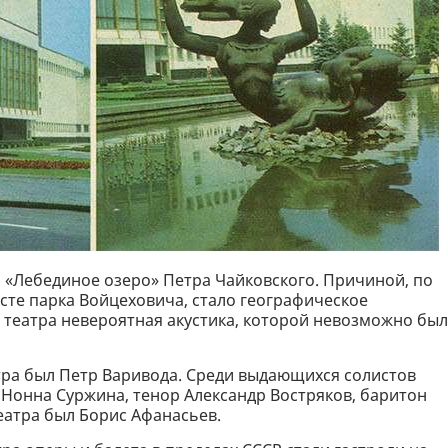
м «Лебединое озеро» Петра Чайковского. Причиной, по
сте парка Войцеховича, стало географическое
 театра невероятная акустика, которой невозможно бы
тра был Петр Варивода. Среди выдающихся солистов
 Нонна Суржина, тенор Александр Востряков, баритон
еатра был Борис Афанасьев.