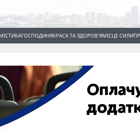
МІСТИКА
ГОСПОДИНЯ
КРАСА ТА ЗДОРОВ’Я
МІСЦЕ СИЛИ
ПР