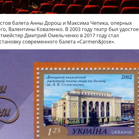
тистов балета Анны Дорош и Максима Чепика, оперных
о, Валентины Коваленко. В 2003 году театр был удосто
етмейстер Дмитрий Омельченко в 2017 году стал
становку современного балета «Carmen&Jose».