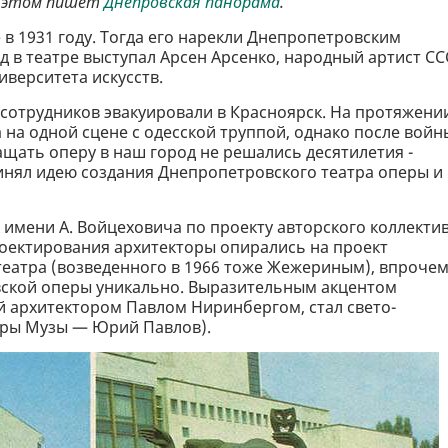
Об этом пишет
Днепровская панорама
.
в 1931 году. Тогда его нарекли Днепропетровским
д в театре выступал Арсен Арсенко, народный артист СС
верситета искусств.
 сотрудников эвакуировали в Красноярск. На протяжени
 на одной сцене с одесской труппой, однако после войн
ращать оперу в наш город не решались десятилетия -
ринял идею создания Днепропетровского театра оперы и
 имени А. Войцеховича по проекту авторского коллекти
роектирования архитекторы опирались на проект
еатра (возведенного в 1966 тоже Жежериным), впрочем
ской оперы уникально. Выразительным акцентом
 архитектором Павлом Ниринбергом, стал свето-
уры Музы — Юрий Павлов).