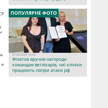
ПОПУЛЯРНЕ ФОТО
СР
и
ы
ва
07.08.2026 18:03
Філатов вручив нагороди
 и
командам ветлікарів, чиї клініки
працюють попри атаки рф