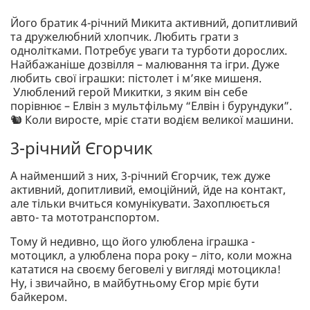
Його братик 4-річний Микита активний, допитливий
та дружелюбний хлопчик. Любить грати з
однолітками. Потребує уваги та турботи дорослих.
Найбажаніше дозвілля – малювання та ігри. Дуже
любить свої іграшки: пістолет і м’яке мишеня.
Улюблений герой Микитки, з яким він себе
порівнює – Елвін з мультфільму “Елвін і бурундуки”.
🐿 Коли виросте, мріє стати водієм великої машини.
3-річний Єгорчик
А найменший з них, 3-річний Єгорчик, теж дуже
активний, допитливий, емоційний, йде на контакт,
але тільки вчиться комунікувати. Захоплюється
авто- та мототранспортом.
Тому й недивно, що його улюблена іграшка -
мотоцикл, а улюблена пора року – літо, коли можна
кататися на своєму беговелі у вигляді мотоцикла!
Ну, і звичайно, в майбутньому Єгор мріє бути
байкером.