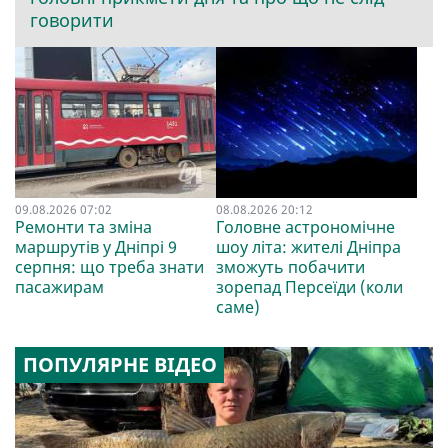
говорити
09.08.2026 07:02
08.08.2026 20:12
Ремонти та зміна
Головне астрономічне
маршрутів у Дніпрі 9
шоу літа: жителі Дніпра
серпня: що треба знати
зможуть побачити
пасажирам
зорепад Персеїди (коли
саме)
ПОПУЛЯРНЕ ВІДЕО