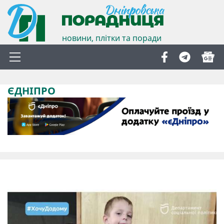
новини, плітки та поради
ЄДНІПРО