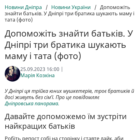
Новини Дніпра
/
Новини України
/
Допоможіть
знайти батьків. У Дніпрі три братика шукають маму і
тата (фото)
Допоможіть знайти батьків. У
Дніпрі три братика шукають
маму і тата (фото)
25.09.2023 16:00 |
Марія Козкіна
У Дніпрі ця трійка юних мушкетерів, троє братиків й
досі живуть без сім’ї. Про це повідомляє
Дніпровська панорама.
Давайте допоможемо їм зустріти
найкращих батьків
Робіть репост собі на сторінку і ставте лайк, аби