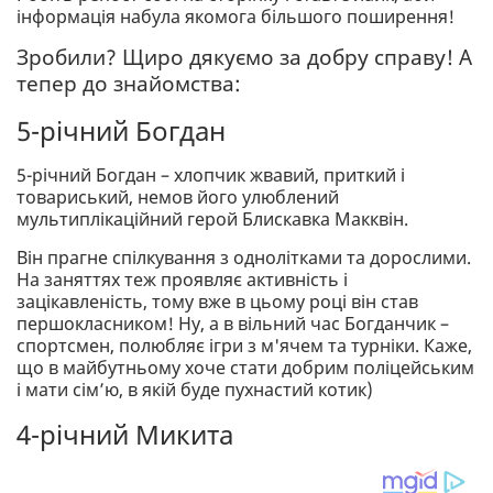
інформація набула якомога більшого поширення!
Зробили? Щиро дякуємо за добру справу! А
тепер до знайомства:
5-річний Богдан
5-річний Богдан – хлопчик жвавий, приткий і
товариський, немов його улюблений
мультиплікаційний герой Блискавка Макквін.
Він прагне спілкування з однолітками та дорослими.
На заняттях теж проявляє активність і
зацікавленість, тому вже в цьому році він став
першокласником! Ну, а в вільний час Богданчик –
спортсмен, полюбляє ігри з м'ячем та турніки. Каже,
що в майбутньому хоче стати добрим поліцейським
і мати сім’ю, в якій буде пухнастий котик)
4-річний Микита