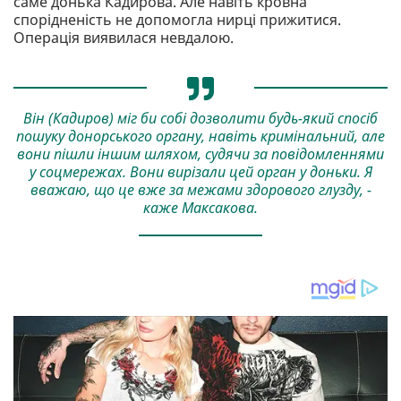
саме донька Кадирова. Але навіть кровна
спорідненість не допомогла нирці прижитися.
Операція виявилася невдалою.
Він (Кадиров) міг би собі дозволити будь-який спосіб
пошуку донорського органу, навіть кримінальний, але
вони пішли іншим шляхом, судячи за повідомленнями
у соцмережах. Вони вирізали цей орган у доньки. Я
вважаю, що це вже за межами здорового глузду, -
каже Максакова.