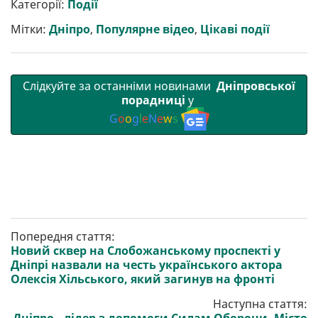
р
b
t
l
g
s
r
l
Категорії:
Події
и
o
e
r
A
т
o
r
a
p
Мітки:
Дніпро
,
Популярне відео
,
Цікаві події
и
k
m
p
Слідкуйте за останніми новинами
Дніпровської
порадниці
у
G
o
o
g
l
e
N
e
w
s
Попередня стаття:
Новий сквер на Слобожанському проспекті у
Дніпрі назвали на честь українського актора
Олексія Хільського, який загинув на фронті
Наступна стаття: