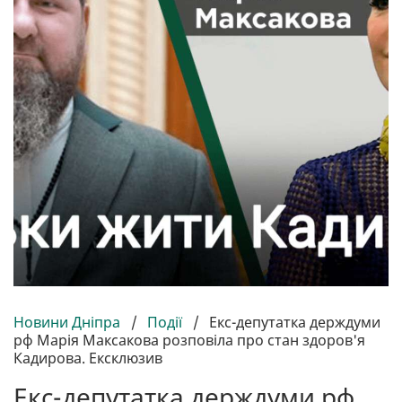
Новини Дніпра
/
Події
/
Екс-депутатка держдуми
рф Марія Максакова розповіла про стан здоров'я
Кадирова. Ексклюзив
Екс-депутатка держдуми рф