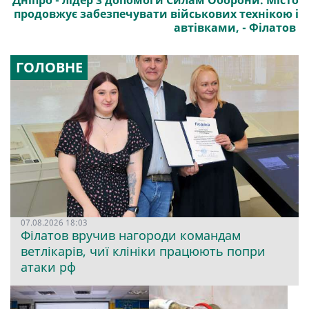
Дніпро - лідер з допомоги Силам Оборони. Місто
продовжує забезпечувати військових технікою і
автівками, - Філатов
ГОЛОВНЕ
07.08.2026 18:03
Філатов вручив нагороди командам
ветлікарів, чиї клініки працюють попри
атаки рф